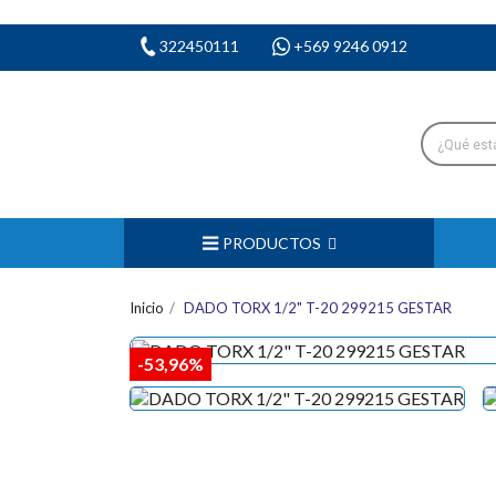
322450111
+569 9246 0912
PRODUCTOS
Inicio
DADO TORX 1/2" T-20 299215 GESTAR
-53,96%