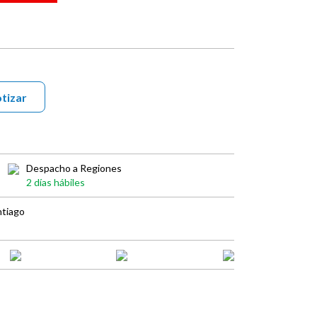
tizar
Despacho a Regiones
2 días hábiles
ntiago
book