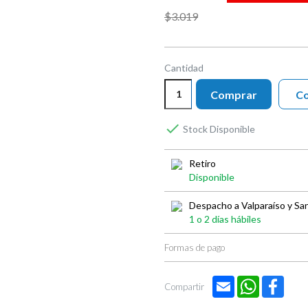

$3.019
Cantidad
Comprar
Co

Stock Disponible
Retiro
Disponible
Despacho a Valparaíso y Sa
1 o 2 días hábiles
Formas de pago
Email
WhatsApp
Face
Compartir