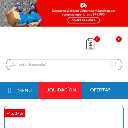
0
LIQUIDACÍON
OFERTAS
MENU
-45,37%