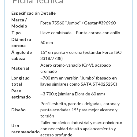
Ficha Técnica
Especificación
Detalle
Marca /
Force 75560 “Jumbo” / Gestar #396960
Modelo
Tipo
Llave combinada – Punta corona con anillo
Diámetro
60 mm
corona
Ángulo de
15° en punta y corona (estándar Force ISO
cabeza
3318/7738)
Acero cromo-vanadio (Cr-V), acabado
Material
cromado
Longitud
~700 mm en versión “Jumbo” (basado en
total
llaves similares como SATA ST40252SC)
Peso
~3 700 g (similar a Elora de 60 mm)
estimado
Perfil esbelto, paredes delgadas, corona y
Diseño
punta acodadas 15° para mejor alcance y
torsión
Taller mecánico, industrial y mantenimiento
Uso
con necesidad de alto apalancamiento y
recomendado
acceso profundo