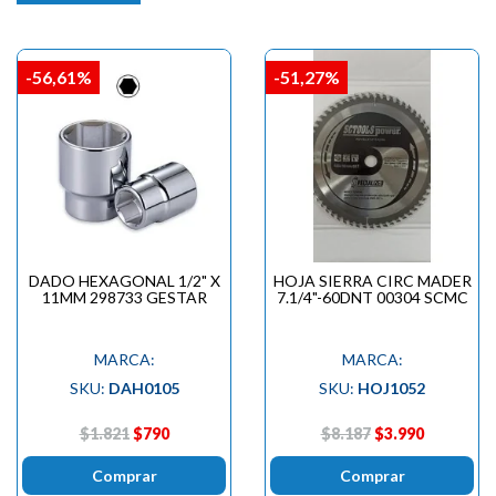
-56,61%
-51,27%
DADO HEXAGONAL 1/2" X
HOJA SIERRA CIRC MADER
11MM 298733 GESTAR
7.1/4"-60DNT 00304 SCMC
MARCA:
MARCA:
SKU:
DAH0105
SKU:
HOJ1052
$1.821
$790
$8.187
$3.990
Comprar
Comprar