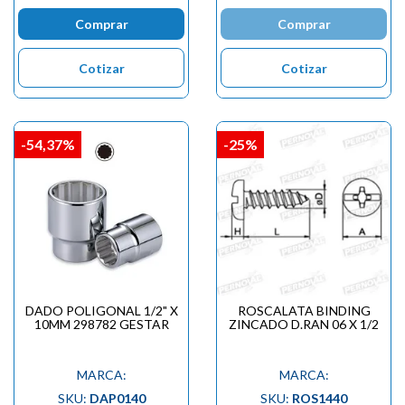
Comprar
Comprar
Cotizar
Cotizar
-54,37%
-25%
DADO POLIGONAL 1/2" X
ROSCALATA BINDING
10MM 298782 GESTAR
ZINCADO D.RAN 06 X 1/2
MARCA:
MARCA:
SKU:
DAP0140
SKU:
ROS1440