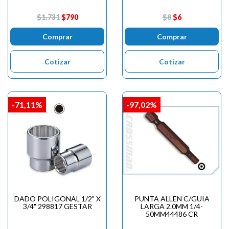
$1.731
$790
$8
$6
Comprar
Comprar
Cotizar
Cotizar
-71,11%
-97,02%
DADO POLIGONAL 1/2" X
PUNTA ALLEN C/GUIA
3/4" 298817 GESTAR
LARGA 2.0MM 1/4-
50MM44486 CR