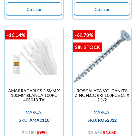

Cotizar
Cotizar
-16,14%
-60,78%
SIN STOCK
AMARRACABLES 2.5MM X
ROSCALATA VOLCANITA
100MM BLANCA 100PC
ZINC H.CORRI 100PCS 08 X
408013 TA
2 1/2
MARCA:
MARCA:
SKU:
AMA0110
SKU:
ROS2312
$1.180
$990
$2.678
$1.050