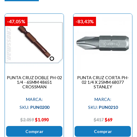
-47,05%
-83,43%
PUNTA CRUZ DOBLE PH-02
PUNTA CRUZ CORTA PH-
1/4 - 65MM 48651
02 1/4 X 25MM 68077
CROSSMAN
STANLEY
MARCA:
MARCA:
SKU:
PUN0200
SKU:
PUN0210
$2.059
$1.090
$417
$69
Comprar
Comprar