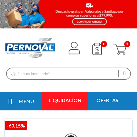
0
LIQUIDACÍON
OFERTAS
MENU
-60,15%