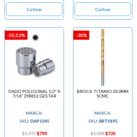

Cotizar
Cotizar
-55,53%
-30%
DADO POLIGONAL 1/2" X
BROCA TITANIO 03.0MM
7/16" 298812 GESTAR
SCMC
MARCA:
MARCA:
SKU:
DAP1545
SKU:
BRT0195
$1.777
$790
$1.028
$720