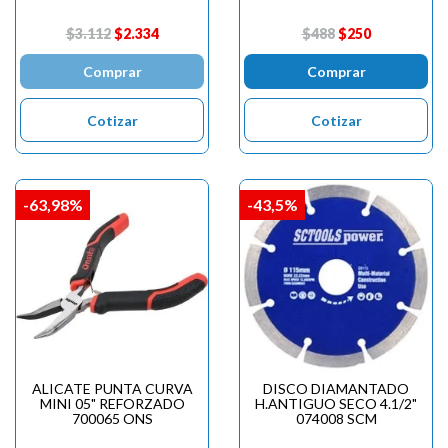
$3.112
$2.334
$488
$250
Comprar
Comprar
Cotizar
Cotizar
-63,98%
-43,5%
ALICATE PUNTA CURVA
DISCO DIAMANTADO
MINI 05" REFORZADO
H.ANTIGUO SECO 4.1/2"
700065 ONS
074008 SCM