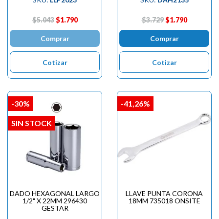

$5.043
$1.790
$3.729
$1.790
Comprar
Comprar
Cotizar
Cotizar
-30%
-41,26%
SIN STOCK
DADO HEXAGONAL LARGO
LLAVE PUNTA CORONA
1/2" X 22MM 296430
18MM 735018 ONSITE
GESTAR