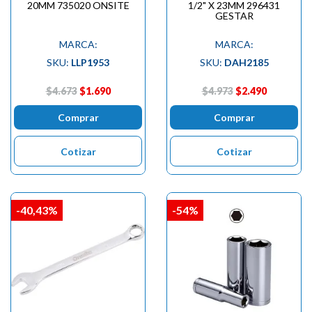
20MM 735020 ONSITE
1/2" X 23MM 296431
GESTAR
MARCA:
MARCA:
SKU:
LLP1953
SKU:
DAH2185
$4.673
$1.690
$4.973
$2.490
Comprar
Comprar
Cotizar
Cotizar
-40,43%
-54%