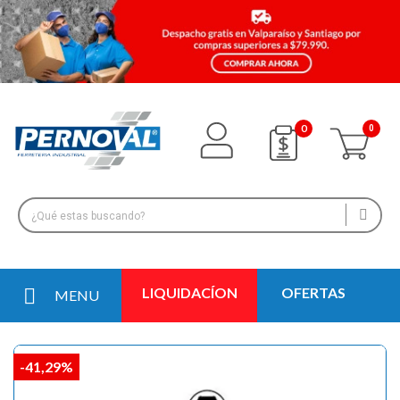
0
LIQUIDACÍON
OFERTAS
MENU
-41,29%