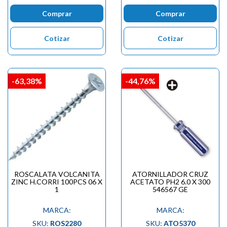
Comprar
Comprar
Cotizar
Cotizar
-63,38%
-44,76%
ROSCALATA VOLCANITA
ATORNILLADOR CRUZ
ZINC H.CORRI 100PCS 06 X
ACETATO PH2 6.0 X 300
1
546567 GE
MARCA:
MARCA:
SKU:
ROS2280
SKU:
ATO5370