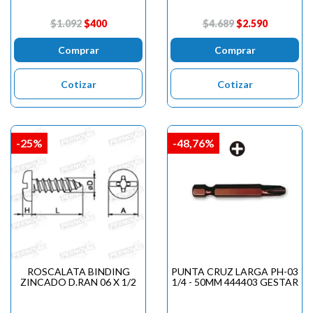
$1.092
$400
$4.689
$2.590
Comprar
Comprar
Cotizar
Cotizar
-25%
-48,76%
ROSCALATA BINDING
PUNTA CRUZ LARGA PH-03
ZINCADO D.RAN 06 X 1/2
1/4 - 50MM 444403 GESTAR