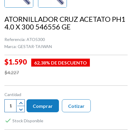
ATORNILLADOR CRUZ ACETATO PH1
4.0 X 300 546556 GE
Referencia:
ATO5300
Marca:
GESTAR-TAIWAN
$1.590
62,38% DE DESCUENTO
$4.227
Cantidad
Comprar
Cotizar

Stock Disponible