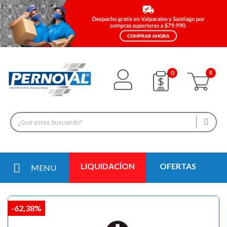
0
LIQUIDACÍON
OFERTAS
MENU
-62,38%