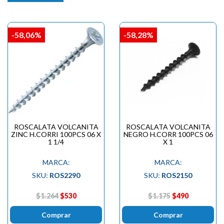
-58,06%
-58,28%
ROSCALATA VOLCANITA
ROSCALATA VOLCANITA
ZINC H.CORRI 100PCS 06 X
NEGRO H.CORR 100PCS 06
1 1/4
X 1
MARCA:
MARCA:
SKU:
ROS2290
SKU:
ROS2150
$1.264
$530
$1.175
$490
Comprar
Comprar