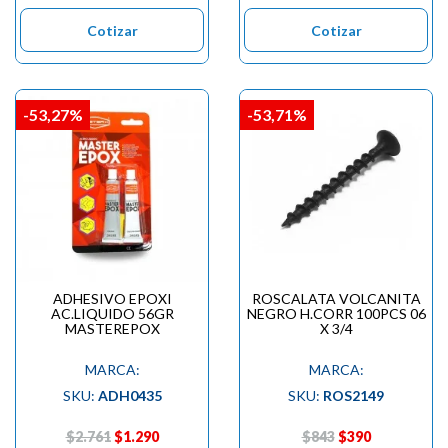

Cotizar
Cotizar
-53,27%
-53,71%
ADHESIVO EPOXI
ROSCALATA VOLCANITA
AC.LIQUIDO 56GR
NEGRO H.CORR 100PCS 06
MASTEREPOX
X 3/4
MARCA:
MARCA:
SKU:
ADH0435
SKU:
ROS2149
$2.761
$1.290
$843
$390