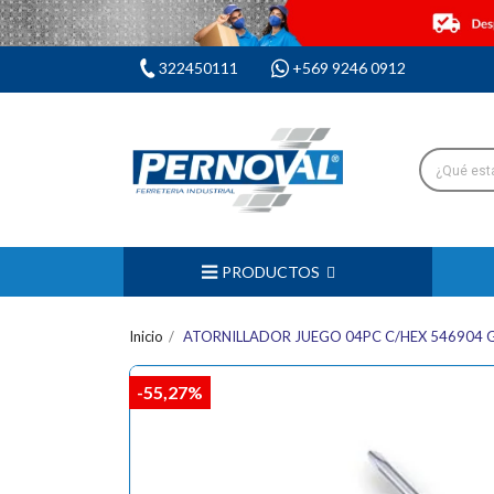
322450111
+569 9246 0912
PRODUCTOS
Inicio
ATORNILLADOR JUEGO 04PC C/HEX 546904 
-55,27%