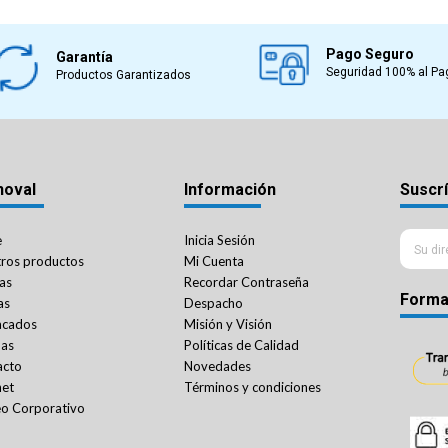
Pago Seguro
Garantía
Seguridad 100% al Pa
Productos Garantizados
noval
Información
Suscrí
e
Inicia Sesión
ros productos
Mi Cuenta
as
Recordar Contraseña
Forma
as
Despacho
acados
Misión y Visión
das
Políticas de Calidad
acto
Novedades
net
Términos y condiciones
o Corporativo