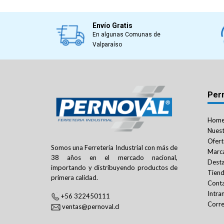
Envío Gratis
En algunas Comunas de
Valparaíso
Per
Hom
Nuest
Ofert
Somos una Ferretería Industrial con más de
Marc
38 años en el mercado nacional,
Dest
importando y distribuyendo productos de
Tien
primera calidad.
Cont
Intra
+56 322450111
Corre
ventas@pernoval.cl