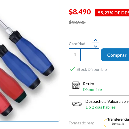
$8.490
55,27% DE D
$18.982
Cantidad
Comprar

Stock Disponible
Retiro
Disponible
Despacho a Valparaíso y
1 o 2 días hábiles
Formas de pago