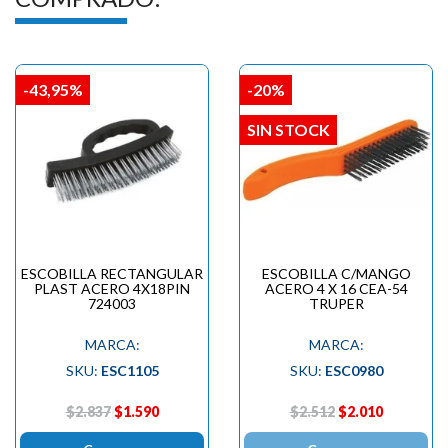
-43,95%
-20%
SIN STOCK
ESCOBILLA RECTANGULAR
ESCOBILLA C/MANGO
PLAST ACERO 4X18PIN
ACERO 4 X 16 CEA-54
724003
TRUPER
MARCA:
MARCA:
SKU:
ESC1105
SKU:
ESC0980
$2.837
$1.590
$2.512
$2.010