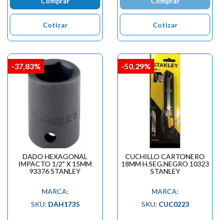

Comprar
Comprar
Cotizar
Cotizar
-37,83%
-50,29%
DADO HEXAGONAL
CUCHILLO CARTONERO
IMPACTO 1/2" X 15MM
18MM H.SEG.NEGRO 10323
93376 STANLEY
STANLEY
MARCA:
MARCA:
SKU:
DAH1735
SKU:
CUC0223