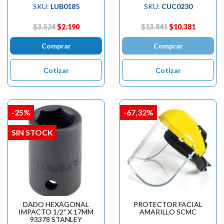
SKU:
LUB0185
SKU:
CUC0230
$3.524
$2.190
$13.841
$10.381
Comprar
Comprar
Cotizar
Cotizar
-25%
-67,32%
SIN STOCK
DADO HEXAGONAL
PROTECTOR FACIAL
IMPACTO 1/2" X 17MM
AMARILLO SCMC
93378 STANLEY