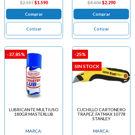
$2.557
$1.590
$4.606
$2.290
Comprar
Comprar
Cotizar
Cotizar
-37,85%
-25%
SIN STOCK
LUBRICANTE MULTIUSO
CUCHILLO CARTONERO
180GR MASTERLUB
TRAPEZ. FATMAX 10778
STANLEY
MARCA:
MARCA: