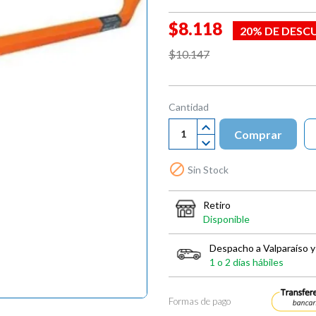
$8.118
20% DE DESC
$10.147
Cantidad
Comprar

Sin Stock
Retiro
Disponible
Despacho a Valparaíso y
1 o 2 días hábiles
Formas de pago