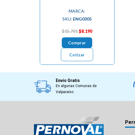
MARCA:
SKU:
ENG0305
$15.701
$8.190
Comprar
Cotizar
Envío Gratis
En algunas Comunas de
Valparaíso
Per