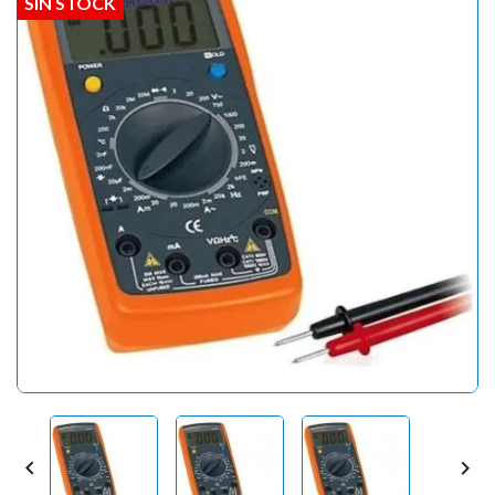
SIN STOCK

