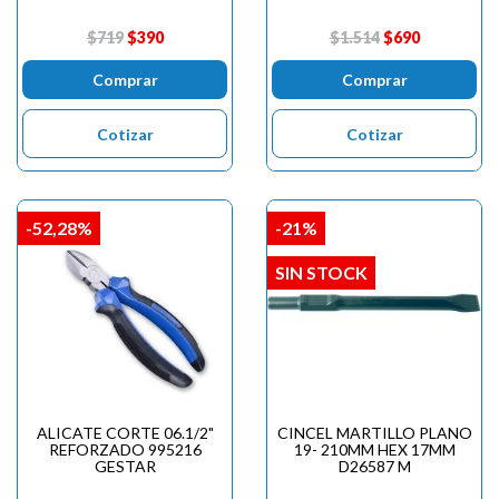
$719
$390
$1.514
$690
Comprar
Comprar
Cotizar
Cotizar
-52,28%
-21%
SIN STOCK
ALICATE CORTE 06.1/2"
CINCEL MARTILLO PLANO
REFORZADO 995216
19- 210MM HEX 17MM
GESTAR
D26587 M