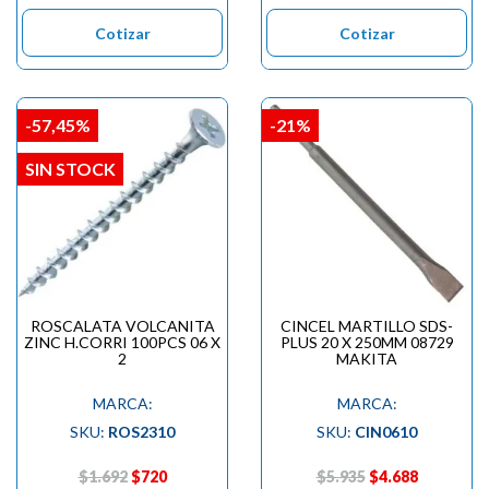

Cotizar
Cotizar
-57,45%
-21%
SIN STOCK
ROSCALATA VOLCANITA
CINCEL MARTILLO SDS-
ZINC H.CORRI 100PCS 06 X
PLUS 20 X 250MM 08729
2
MAKITA
MARCA:
MARCA:
SKU:
ROS2310
SKU:
CIN0610
$1.692
$720
$5.935
$4.688