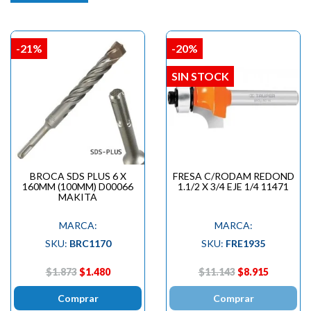
-21%
-20%
SIN STOCK
BROCA SDS PLUS 6 X
FRESA C/RODAM REDOND
160MM (100MM) D00066
1.1/2 X 3/4 EJE 1/4 11471
MAKITA
MARCA:
MARCA:
SKU:
BRC1170
SKU:
FRE1935
$1.873
$1.480
$11.143
$8.915
Comprar
Comprar