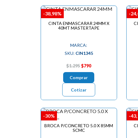
-38,98%
-24
CINTA ENMASCARAR 24MM X
C
40MT MASTERTAPE
MARCA:
SKU:
CIN1345
$1.295
$790
Comprar
Cotizar
-30%
-43
BROCA P/CONCRETO 5.0 X 85MM
C
SCMC