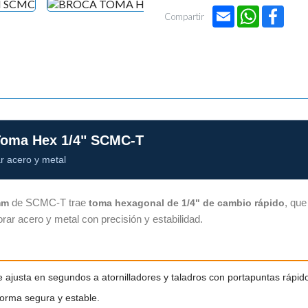
Email
WhatsApp
Face
Compartir
Toma Hex 1/4" SCMC-T
r acero y metal
de SCMC-T trae
, que
mm
toma hexagonal de 1/4" de cambio rápido
orar acero y metal con precisión y estabilidad.
ajusta en segundos a atornilladores y taladros con portapuntas rápido
forma segura y estable.