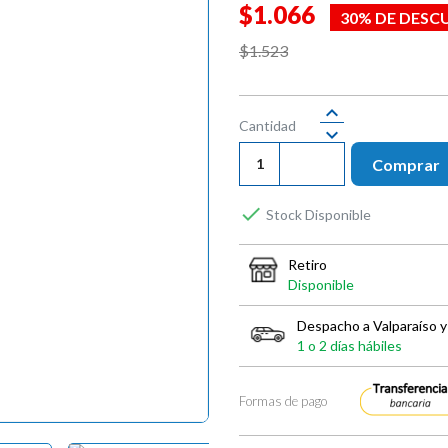
$1.066
30% DE DESC
$1.523
Cantidad
Comprar

Stock Disponible
Retiro
Disponible
Despacho a Valparaíso y
1 o 2 días hábiles
Formas de pago