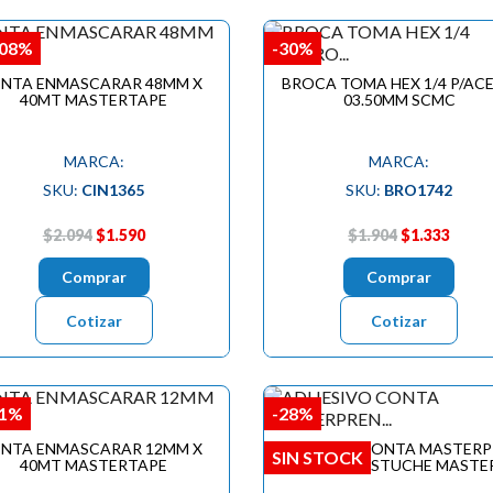
,08%
-30%
INTA ENMASCARAR 48MM X
BROCA TOMA HEX 1/4 P/AC
40MT MASTERTAPE
03.50MM SCMC
MARCA:
MARCA:
SKU:
CIN1365
SKU:
BRO1742
$2.094
$1.590
$1.904
$1.333
Comprar
Comprar
Cotizar
Cotizar
,1%
-28%
INTA ENMASCARAR 12MM X
ADHESIVO CONTA MASTERP
SIN STOCK
40MT MASTERTAPE
60 120CC ESTUCHE MASTE