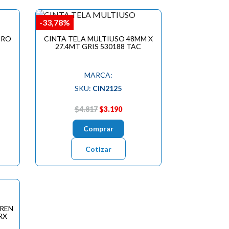
-33,78%
ERO
CINTA TELA MULTIUSO 48MM X
27.4MT GRIS 530188 TAC
MARCA:
SKU:
CIN2125
$4.817
$3.190
Comprar
Cotizar
REN
RX