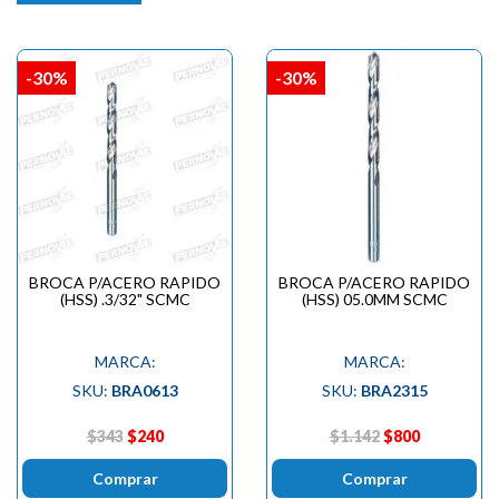
-30%
-30%
BROCA P/ACERO RAPIDO
BROCA P/ACERO RAPIDO
(HSS) .3/32" SCMC
(HSS) 05.0MM SCMC
MARCA:
MARCA:
SKU:
BRA0613
SKU:
BRA2315
$343
$240
$1.142
$800
Comprar
Comprar