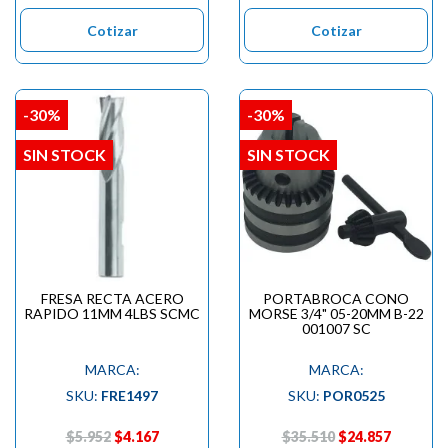

Cotizar
Cotizar
-30%
-30%
SIN STOCK
SIN STOCK
FRESA RECTA ACERO
PORTABROCA CONO
RAPIDO 11MM 4LBS SCMC
MORSE 3/4" 05-20MM B-22
001007 SC
MARCA:
MARCA:
SKU:
FRE1497
SKU:
POR0525
$5.952
$4.167
$35.510
$24.857