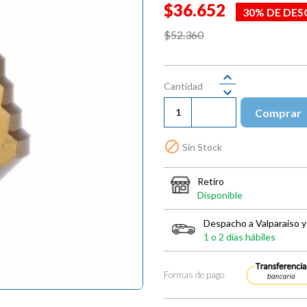
$36.652
30% DE DE
$52.360
Cantidad
Comprar

Sin Stock
Retiro
Disponible
Despacho a Valparaíso y
1 o 2 días hábiles
Formas de pago