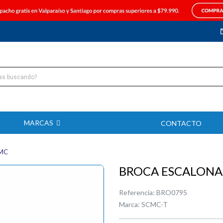
MARCAS
CONTACTO
MC
BROCA ESCALONA
Referencia:
BRO0795
Marca:
SCMC-T