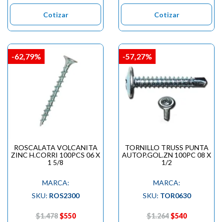
Cotizar
Cotizar
-62,79%
-57,27%
ROSCALATA VOLCANITA
TORNILLO TRUSS PUNTA
ZINC H.CORRI 100PCS 06 X
AUTOP.GOL.ZN 100PC 08 X
1 5/8
1/2
MARCA:
MARCA:
SKU:
ROS2300
SKU:
TOR0630
$1.478
$550
$1.264
$540