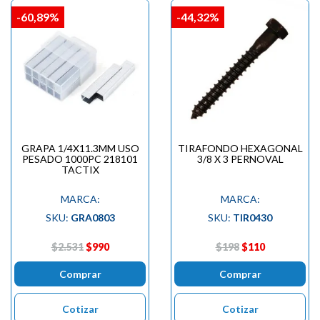
-60,89%
-44,32%
GRAPA 1/4X11.3MM USO
TIRAFONDO HEXAGONAL
PESADO 1000PC 218101
3/8 X 3 PERNOVAL
TACTIX
MARCA:
MARCA:
SKU:
GRA0803
SKU:
TIR0430
$2.531
$990
$198
$110
Comprar
Comprar
Cotizar
Cotizar