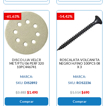
-61,63%
-54,42%
DISCO LIJA VELCR
ROSCALATA VOLCANITA
MET/PTU 06 PERF 320
NEGRO H.FINO 100PCS 08
10PC446741
X 3
MARCA:
MARCA:
SKU:
DIS2892
SKU:
ROS2236
$3.883
$1.490
$1.514
$690
Comprar
Comprar