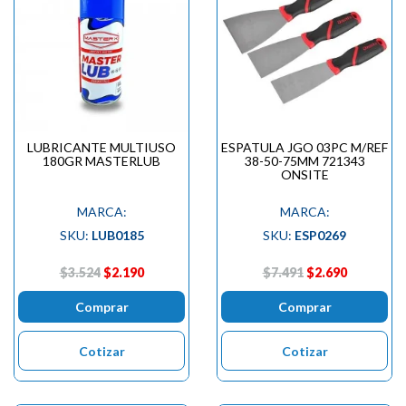

LUBRICANTE MULTIUSO
ESPATULA JGO 03PC M/REF
180GR MASTERLUB
38-50-75MM 721343
ONSITE
MARCA:
MARCA:
SKU:
LUB0185
SKU:
ESP0269
$3.524
$2.190
$7.491
$2.690
Comprar
Comprar
Cotizar
Cotizar