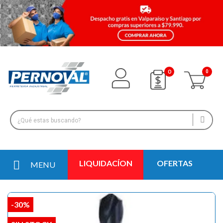
0
LIQUIDACÍON
OFERTAS
MENU
-30%