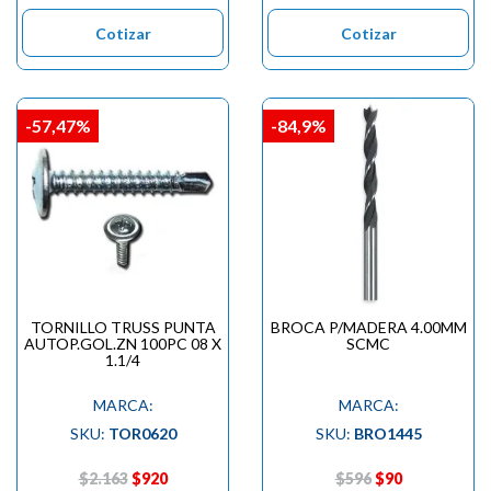

Cotizar
Cotizar
-57,47%
-84,9%
TORNILLO TRUSS PUNTA
BROCA P/MADERA 4.00MM
AUTOP.GOL.ZN 100PC 08 X
SCMC
1.1/4
MARCA:
MARCA:
SKU:
TOR0620
SKU:
BRO1445
$2.163
$920
$596
$90