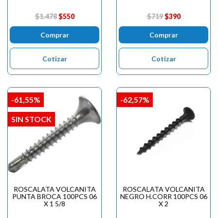
$1.478
$550
$719
$390
Comprar
Comprar
Cotizar
Cotizar
-61,55%
-62,57%
SIN STOCK
ROSCALATA VOLCANITA
ROSCALATA VOLCANITA
PUNTA BROCA 100PCS 06
NEGRO H.CORR 100PCS 06
X 1 5/8
X 2