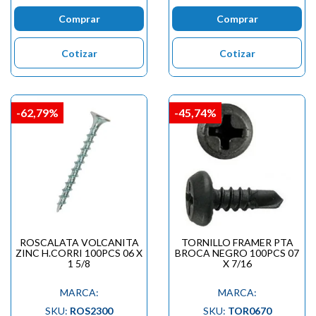
Comprar
Comprar
Cotizar
Cotizar
-62,79%
-45,74%
ROSCALATA VOLCANITA
TORNILLO FRAMER PTA
ZINC H.CORRI 100PCS 06 X
BROCA NEGRO 100PCS 07
1 5/8
X 7/16
MARCA:
MARCA:
SKU:
ROS2300
SKU:
TOR0670