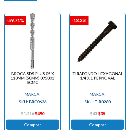
-59,71%
-18,3%
BROCA SDS PLUS 05 X
TIRAFONDO HEXAGONAL
110MM (50MM) 095001
1/4 X 1 PERNOVAL
SCMC
MARCA:
MARCA:
SKU:
BRC0626
SKU:
TIR0260
$1.216
$490
$43
$35
Comprar
Comprar