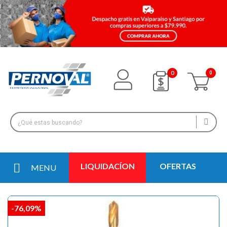
0
LIQUIDACÍON
OFERTAS
MENU
-76,09%