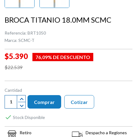
BROCA TITANIO 18.0MM SCMC
Referencia:
BRT1050
Marca:
SCMC-T
$5.390
76,09% DE DESCUENTO
$22.539
Cantidad
Comprar
Cotizar

Stock Disponible
Retiro
Despacho a Regiones