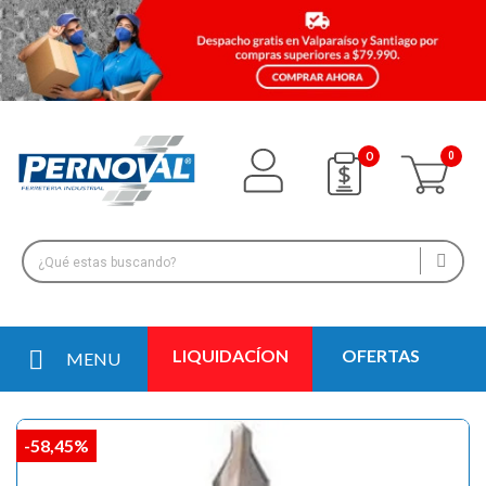
0
LIQUIDACÍON
OFERTAS
MENU
-58,45%