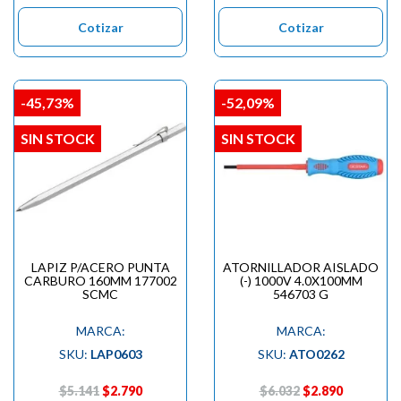

Cotizar
Cotizar
-45,73%
-52,09%
SIN STOCK
SIN STOCK
LAPIZ P/ACERO PUNTA
ATORNILLADOR AISLADO
CARBURO 160MM 177002
(-) 1000V 4.0X100MM
SCMC
546703 G
MARCA:
MARCA:
SKU:
LAP0603
SKU:
ATO0262
$5.141
$2.790
$6.032
$2.890