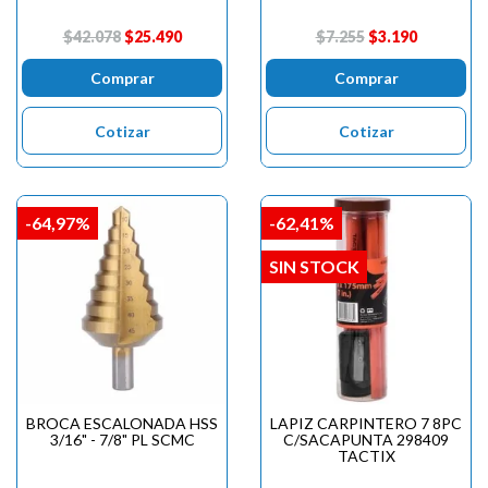
$42.078
$25.490
$7.255
$3.190
Comprar
Comprar
Cotizar
Cotizar
-64,97%
-62,41%
SIN STOCK
BROCA ESCALONADA HSS
LAPIZ CARPINTERO 7 8PC
3/16" - 7/8" PL SCMC
C/SACAPUNTA 298409
TACTIX