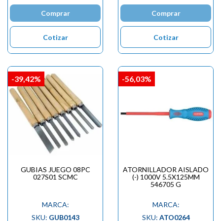
Comprar
Comprar
Cotizar
Cotizar
-39,42%
-56,03%
GUBIAS JUEGO 08PC
ATORNILLADOR AISLADO
027S01 SCMC
(-) 1000V 5.5X125MM
546705 G
MARCA:
MARCA:
SKU:
GUB0143
SKU:
ATO0264