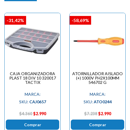
-31,42%
-58,69%
CAJA ORGANIZADORA
ATORNILLADOR AISLADO
PLAST 18 DIV 10 320017
(+) 1000V PH2X100MM
TACTIX
546702 G
MARCA:
MARCA:
SKU:
CAJ0657
SKU:
ATO0244
$4.360
$2.990
$7.238
$2.990
Comprar
Comprar