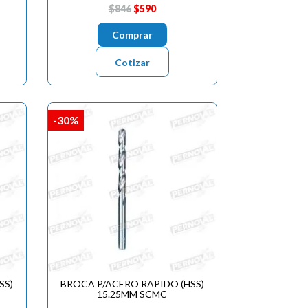
$846
$590
Comprar
Cotizar
-30%
SS)
BROCA P/ACERO RAPIDO (HSS)
15.25MM SCMC