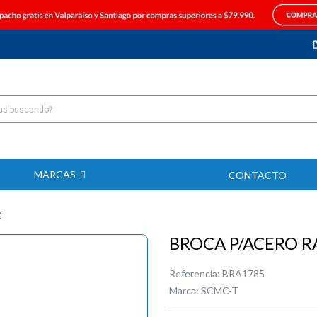
MARCAS
CONTACTO
C
BROCA P/ACERO R
Referencia:
BRA1785
Marca:
SCMC-T