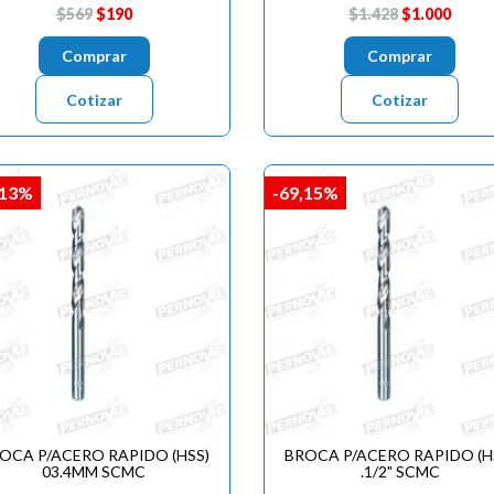
$569
$190
$1.428
$1.000
Comprar
Comprar
Cotizar
Cotizar
,13%
-69,15%
OCA P/ACERO RAPIDO (HSS)
BROCA P/ACERO RAPIDO (H
03.4MM SCMC
.1/2" SCMC