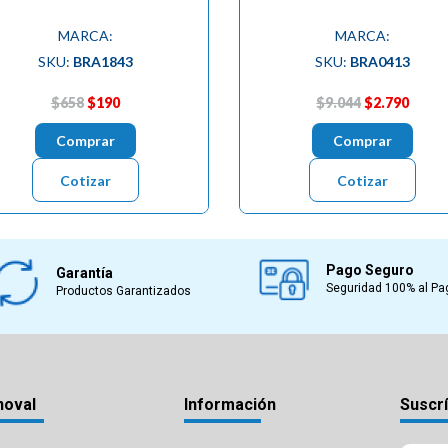
MARCA:
MARCA:
SKU:
BRA1843
SKU:
BRA0413
$658
$190
$9.044
$2.790
Comprar
Comprar
Cotizar
Cotizar
Pago Seguro
Garantía
Seguridad 100% al Pa
Productos Garantizados
noval
Información
Suscrí