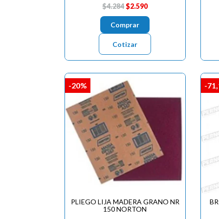
$4.284
$2.590
Comprar
Cotizar
-20%
-71
PLIEGO LIJA MADERA GRANO NR
BR
150 NORTON