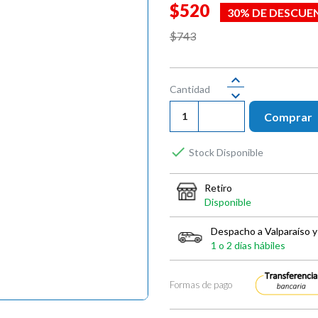
$520
30% DE DESCUE
$743
Cantidad
Comprar

Stock Disponible
Retiro
Disponible
Despacho a Valparaíso y
1 o 2 días hábiles
Formas de pago