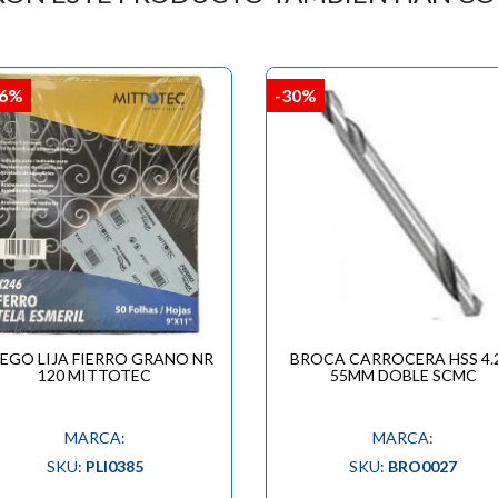

,6%
-30%
IEGO LIJA FIERRO GRANO NR
BROCA CARROCERA HSS 4.
120 MITTOTEC
55MM DOBLE SCMC
MARCA:
MARCA:
SKU:
PLI0385
SKU:
BRO0027