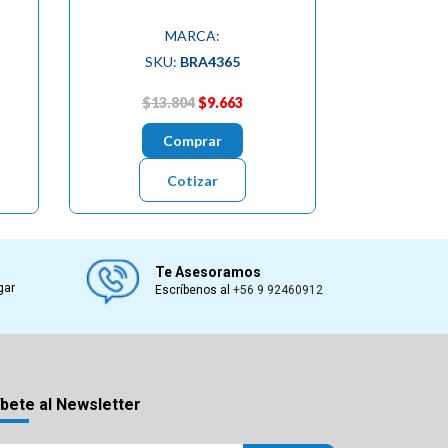
MARCA:
SKU:
BRA4365
$13.804
$9.663
Comprar
Cotizar
Te Asesoramos
gar
Escríbenos al
+56 9 92460912
bete al Newsletter