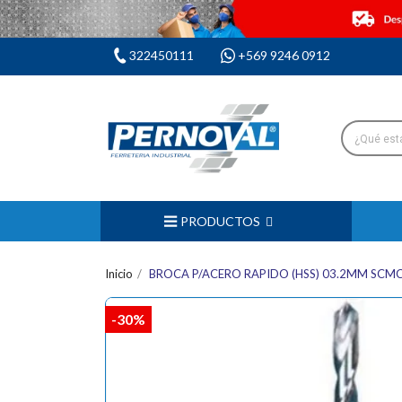
322450111
+569 9246 0912
PRODUCTOS
Inicio
BROCA P/ACERO RAPIDO (HSS) 03.2MM SCM
-30%