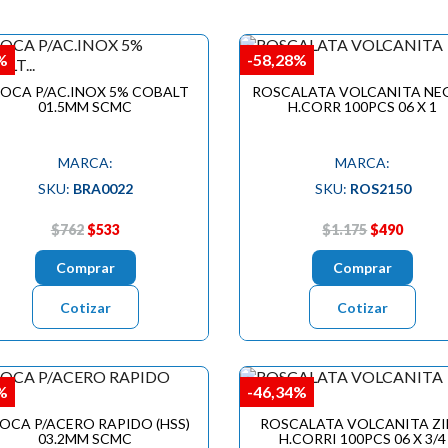
%
-58,28%
OCA P/AC.INOX 5% COBALT
ROSCALATA VOLCANITA NE
01.5MM SCMC
H.CORR 100PCS 06 X 1
MARCA:
MARCA:
SKU:
BRA0022
SKU:
ROS2150
$762
$533
$1.175
$490
Comprar
Comprar
Cotizar
Cotizar
%
-46,34%
OCA P/ACERO RAPIDO (HSS)
ROSCALATA VOLCANITA Z
03.2MM SCMC
H.CORRI 100PCS 06 X 3/4