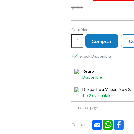
$914
Cantidad
Comprar
Co

Stock Disponible
Retiro
Disponible
Despacho a Valparaíso y Sa
1 o 2 días hábiles
Formas de pago
Email
WhatsApp
Face
Compartir