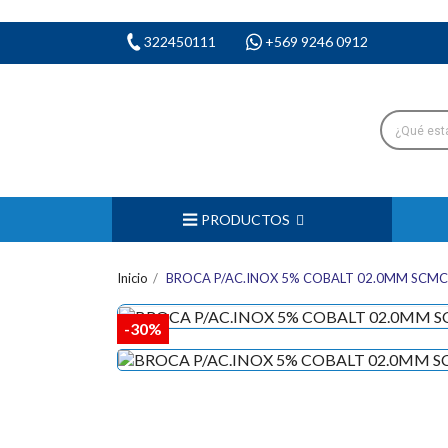
322450111
+569 9246 0912
PRODUCTOS
Inicio
BROCA P/AC.INOX 5% COBALT 02.0MM SCMC
-30%