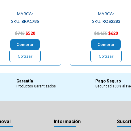
MARCA:
MARCA:
SKU:
BRA1785
SKU:
ROS2283
$743
$520
$1.155
$620
Comprar
Comprar
Cotizar
Cotizar
Garantía
Pago Seguro
Productos Garantizados
Seguridad 100% al Pa
noval
Información
Suscrí