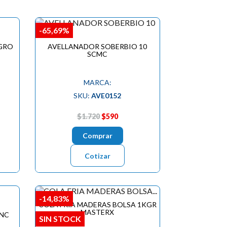
-65,69%
GRO
AVELLANADOR SOBERBIO 10
SCMC
MARCA:
SKU:
AVE0152
$1.720
$590
Comprar
Cotizar
-14,83%
COLA FRIA MADERAS BOLSA 1KGR
MASTERX
INC
SIN STOCK