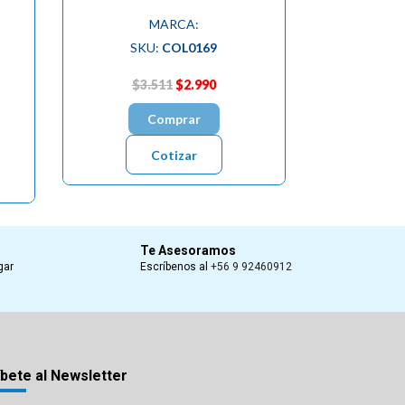
MARCA:
SKU:
COL0169
$3.511
$2.990
Comprar
Cotizar
Te Asesoramos
gar
Escríbenos al
+56 9 92460912
bete al Newsletter