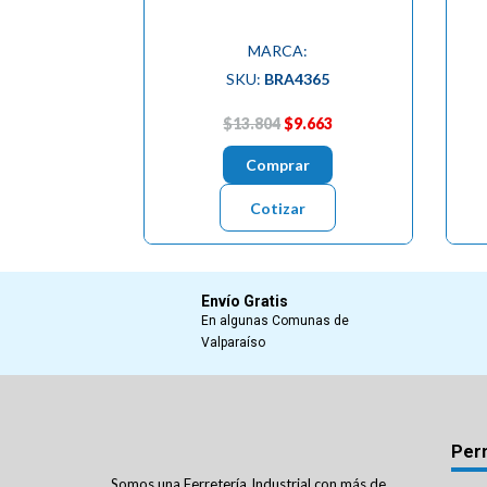
MARCA:
SKU:
BRA4365
$13.804
$9.663
Comprar
Cotizar
Envío Gratis
En algunas Comunas de
Valparaíso
Per
Somos una Ferretería Industrial con más de