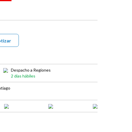
tizar
Despacho a Regiones
2 días hábiles
ntiago
book