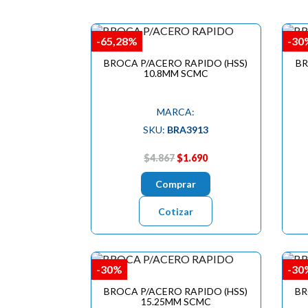
-65,28%
-30
BROCA P/ACERO RAPIDO (HSS)
BR
10.8MM SCMC
MARCA:
SKU:
BRA3913
$4.867
$1.690
Comprar
Cotizar
-30%
-30
BROCA P/ACERO RAPIDO (HSS)
BR
15.25MM SCMC