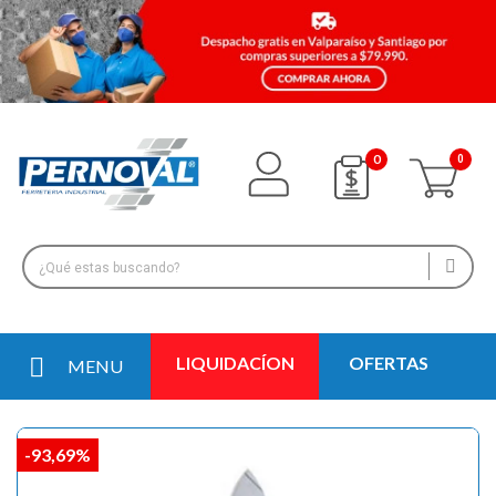
0
LIQUIDACÍON
OFERTAS
MENU
-93,69%