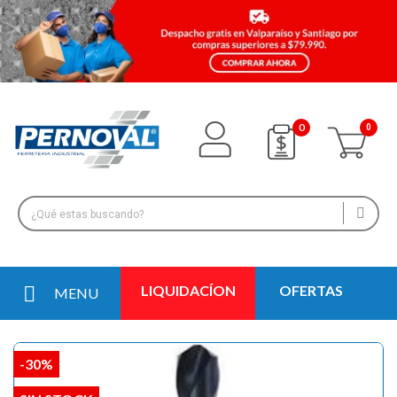
0
LIQUIDACÍON
OFERTAS
MENU
-30%