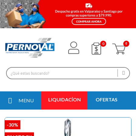
0
LIQUIDACÍON
OFERTAS
MENU
-30%