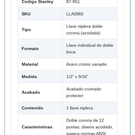
Codigo Stanley
87-851
SKU
LLA0860
Llave niplera doble
Tipo
corona (acodada)
Llave individual de doble
Formato
boca
Material
Acero cromo vanadio
Medida
1/2" x 9/16"
Acabado cromado
Acabado
protector
Contenido
1 llave niplera
Doble corona de 12
Caracteristicas
puntas, diseno acodado,
supera normas ANSI