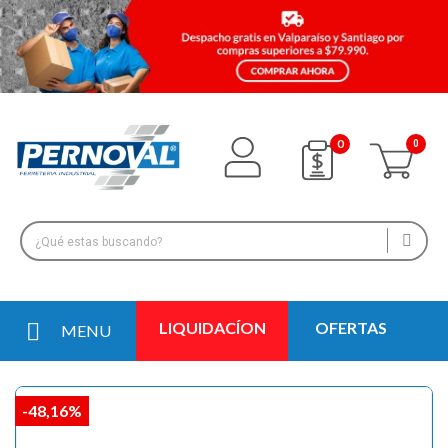
0
LIQUIDACÍON
OFERTAS
MENU
-48,16%