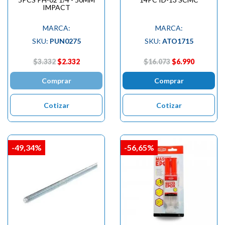
IMPACT
MARCA:
MARCA:
SKU:
PUN0275
SKU:
ATO1715
$3.332
$2.332
$16.073
$6.990
Comprar
Comprar
Cotizar
Cotizar
-49,34%
-56,65%