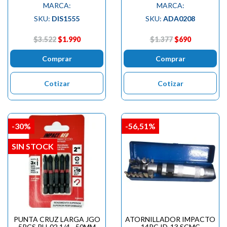
MARCA:
MARCA:
SKU:
DIS1555
SKU:
ADA0208
$3.522
$1.990
$1.377
$690
Comprar
Comprar
Cotizar
Cotizar
-30%
-56,51%
SIN STOCK
PUNTA CRUZ LARGA JGO
ATORNILLADOR IMPACTO
5PCS PH-02 1/4 - 50MM
14PC ID-13 SCMC