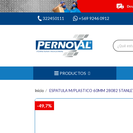
322450111
+569 9246 0912
PRODUCTOS
Inicio
ESPATULA M/PLASTICO 60MM 28082 STANLE
-49,7%