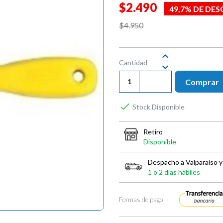
$2.490
49,7% DE DE
$4.950
Cantidad
Comprar

Stock Disponible
Retiro
Disponible
Despacho a Valparaíso y
1 o 2 días hábiles
Formas de pago