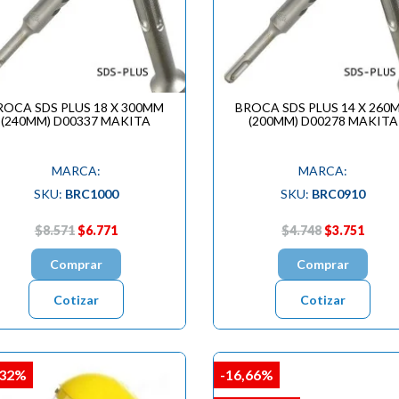
ROCA SDS PLUS 18 X 300MM
BROCA SDS PLUS 14 X 260
(240MM) D00337 MAKITA
(200MM) D00278 MAKITA
MARCA:
MARCA:
SKU:
BRC1000
SKU:
BRC0910
$8.571
$6.771
$4.748
$3.751
Comprar
Comprar
Cotizar
Cotizar
,32%
-16,66%