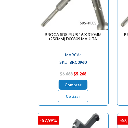
BROCA SDS PLUS 16 X 310MM
B
(250MM) D00309 MAKITA
MARCA:
SKU:
BRC0960
$6.668
$5.268
Comprar
Cotizar
-57,99%
-67