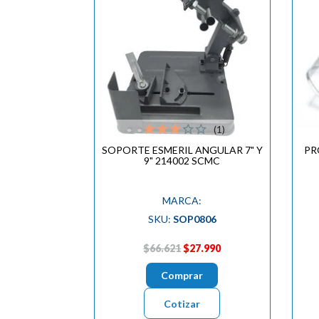
(1)
SOPORTE ESMERIL ANGULAR 7" Y
PR
9" 214002 SCMC
MARCA:
SKU:
SOP0806
$66.621
$27.990
Comprar
Cotizar