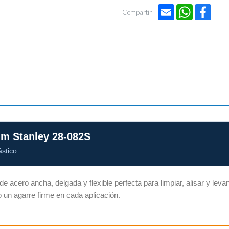
Email
WhatsApp
Face
Compartir
mm Stanley 28-082S
ástico
de acero ancha, delgada y flexible perfecta para limpiar, alisar y lev
o un agarre firme en cada aplicación.