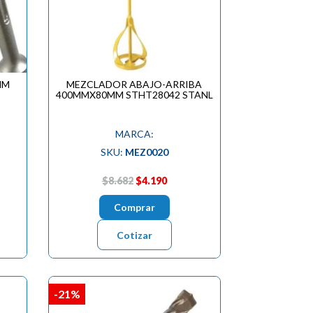
MM
MEZCLADOR ABAJO-ARRIBA
400MMX80MM STHT28042 STANL
MARCA:
SKU:
MEZ0020
$8.682
$4.190
Comprar
Cotizar
-21%