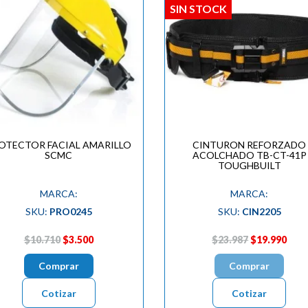
SIN STOCK
OTECTOR FACIAL AMARILLO
CINTURON REFORZADO
SCMC
ACOLCHADO TB-CT-41P
TOUGHBUILT
MARCA:
MARCA:
SKU:
PRO0245
SKU:
CIN2205
$10.710
$3.500
$23.987
$19.990
Comprar
Comprar
Cotizar
Cotizar