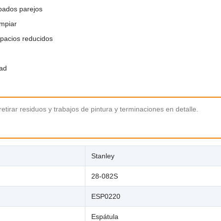
abados parejos
impiar
spacios reducidos
dad
retirar residuos y trabajos de pintura y terminaciones en detalle.
Stanley
28-082S
ESP0220
Espátula