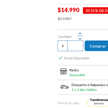
$14.990
37,51% DE
$23.987
Cantidad
Comprar

Stock Disponible
Retiro
Disponible
Despacho a Valparaíso y
1 o 2 días hábiles
Formas de pago