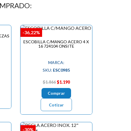
OMPRADO:
-36,22%
BEZAS
ESCOBILLA C/MANGO ACERO 4 X
16 724104 ONSITE
MARCA:
SKU:
ESC0985
$1.866
$1.190
Comprar
Cotizar
-30%