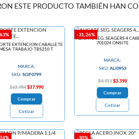
RON ESTE PRODUCTO TAMBIÉN HAN C
,63%
-31,26%
ALICATE SEG. SEAGERS 4 CA
701024 ONSITE
ORTE EXTENCION CABALLETE
MESA TRABAJO TBS210 T
MARCA:
MARCA:
SKU:
ALI0953
SKU:
SOP0799
$4.931
$3.390
$63.984
$37.990
Comprar
Comprar
Cotizar
Cotizar
,74%
-30%