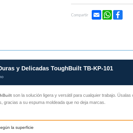
Email
WhatsApp
Face
Compartir
 Duras y Delicadas ToughBuilt TB-KP-101
no
son la solución ligera y versátil para cualquier trabajo. Úsala
hBuilt
cadas, gracias a su espuma moldeada que no deja marcas.
egún la superficie