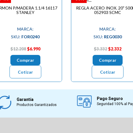
RMON P/MADERA 1.1/4 16117
REGLA ACERO INOX. 20" 50
STANLEY
052903 SCMC
MARCA:
MARCA:
SKU:
FOR0240
SKU:
REG0030
$12.208
$6.990
$3.332
$2.332
Comprar
Comprar
Cotizar
Cotizar
Pago Seguro
Garantía
Seguridad 100% al Pa
Productos Garantizados