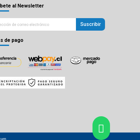
bete al Newsletter
Suscribir
s de pago
xum