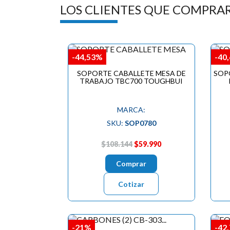
LOS CLIENTES QUE COMPRA
-44,53%
-40
SOPORTE CABALLETE MESA DE
SOP
TRABAJO TBC700 TOUGHBUI
MARCA:
SKU:
SOP0780
$108.144
$59.990
Comprar
Cotizar
-21%
-42