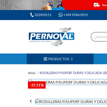
322450111
+569 9246 0912
PRODUCTOS
Inicio
RODILLERAS P/SUPERF DURAS Y DELICADA 2
-37,51%
