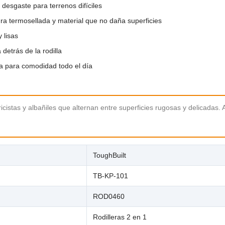

 desgaste para terrenos difíciles
a termosellada y material que no daña superficies
 lisas
detrás de la rodilla
a para comodidad todo el día
tricistas y albañiles que alternan entre superficies rugosas y delicadas.
ToughBuilt
TB-KP-101
ROD0460
Rodilleras 2 en 1