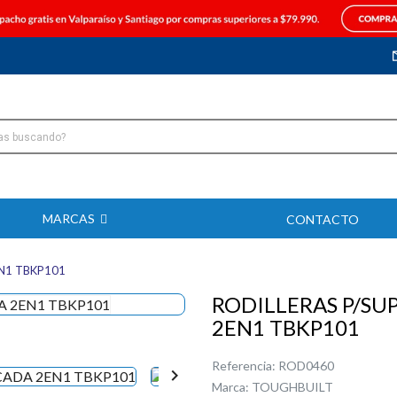
MARCAS
CONTACTO
EN1 TBKP101
RODILLERAS P/SU
2EN1 TBKP101
Referencia:
ROD0460

Marca:
TOUGHBUILT