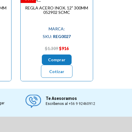
0MM
REGLA ACERO INOX. 12" 300MM
052902 SCMC
MARCA:
SKU:
REG0027
$1.309
$916
Comprar
Cotizar
Te Asesoramos
gar
Escríbenos al
+56 9 92460912