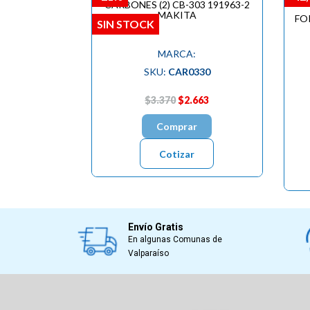
CARBONES (2) CB-303 191963-2
MAKITA
FO
SIN STOCK
MARCA:
SKU:
CAR0330
$3.370
$2.663
Comprar
Cotizar
Envío Gratis
En algunas Comunas de
Valparaíso