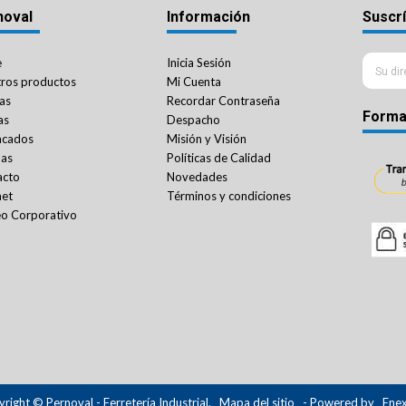
noval
Información
Suscrí
e
Inicia Sesión
ros productos
Mi Cuenta
as
Recordar Contraseña
Forma
as
Despacho
acados
Misión y Visión
das
Políticas de Calidad
acto
Novedades
net
Términos y condiciones
o Corporativo
right © Pernoval - Ferretería Industrial.
Mapa del sitio
- Powered by
Ene