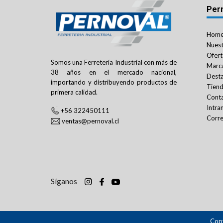
Per
Hom
Nuest
Ofert
Somos una Ferretería Industrial con más de
Marc
38 años en el mercado nacional,
Dest
importando y distribuyendo productos de
Tien
primera calidad.
Cont
Intra
+56 322450111
Corre
ventas@pernoval.cl
Síganos
Copy