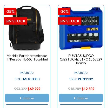
-25%
-30%
SIN STOCK
SIN STOCK
Mochila Portaherramientas
PUNTAS JUEGO
T/Pesado Tb66C Toughbui
C/ESTUCHE 31PC 1865329
IRWIN
MARCA:
MARCA:
SKU:
MOC0050
SKU:
PUN1132
$93.322
$69.992
$18.289
$12.802
Comprar
Comprar