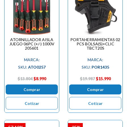
ATORNILLADOR AISLA
PORTAHERRAMIENTAS 02
JUEGO 06PC (+/-) 1000V
PCS BOLSA(S)+CLIC
205601
TBCT20S
MARCA:
MARCA:
SKU:
ATO0257
SKU:
POR1435
$13.804
$8.990
$19.987
$15.990
Comprar
Comprar
Cotizar
Cotizar