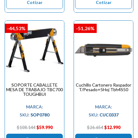
Cotizar
Cotizar
-44,53%
-51,26%
SOPORTE CABALLETE
Cuchillo Cartonero Raspador
MESA DE TRABAJO TBC700
T/Pesado+5Hoj Tbh4S50
TOUGHBUI
MARCA:
MARCA:
SKU:
SOP0780
SKU:
CUC0337
$108.144
$59.990
$26.654
$12.990