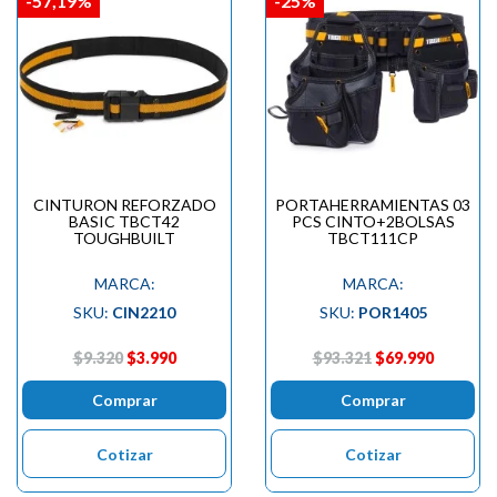
-57,19%
-25%
CINTURON REFORZADO
PORTAHERRAMIENTAS 03
BASIC TBCT42
PCS CINTO+2BOLSAS
TOUGHBUILT
TBCT111CP
MARCA:
MARCA:
SKU:
CIN2210
SKU:
POR1405
$9.320
$3.990
$93.321
$69.990
Comprar
Comprar
Cotizar
Cotizar