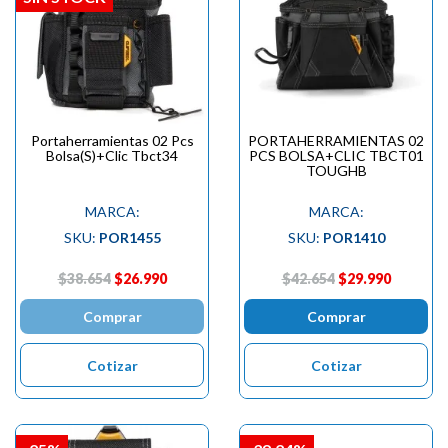
Portaherramientas 02 Pcs
PORTAHERRAMIENTAS 02
Bolsa(S)+Clic Tbct34
PCS BOLSA+CLIC TBCT01
TOUGHB
MARCA:
MARCA:
SKU:
POR1455
SKU:
POR1410
$38.654
$26.990
$42.654
$29.990
Comprar
Comprar
Cotizar
Cotizar