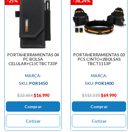
-25%
-38,24%
PORTAHERRAMIENTAS 04
PORTAHERRAMIENTAS 03
PC BOLSA
PCS CINTO+2BOLSAS
CELULAR+CLICTBCT33P
TBCT1113P
MARCA:
MARCA:
SKU:
POR1450
SKU:
POR1400
$22.654
$16.990
$113.320
$69.990
Comprar
Comprar
Cotizar
Cotizar