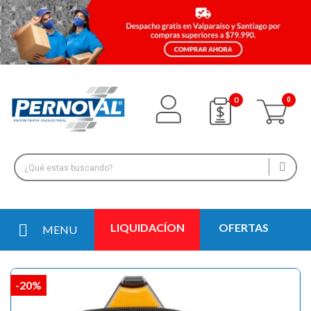
0
LIQUIDACÍON
OFERTAS
MENU
-20%