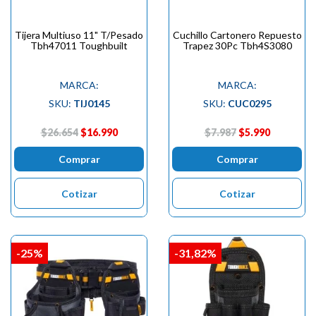
Tijera Multiuso 11" T/Pesado
Cuchillo Cartonero Repuesto
Tbh47011 Toughbuilt
Trapez 30Pc Tbh4S3080
MARCA:
MARCA:
SKU:
TIJ0145
SKU:
CUC0295
$26.654
$16.990
$7.987
$5.990
Comprar
Comprar
Cotizar
Cotizar
-25%
-31,82%