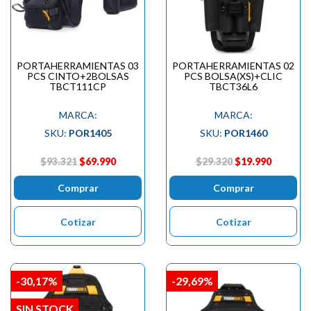
PORTAHERRAMIENTAS 03
PORTAHERRAMIENTAS 02
PCS CINTO+2BOLSAS
PCS BOLSA(XS)+CLIC
TBCT111CP
TBCT36L6
MARCA:
MARCA:
SKU:
POR1405
SKU:
POR1460
$93.321
$69.990
$29.320
$19.990
Comprar
Comprar
Cotizar
Cotizar
-30,17%
-29,69%
SIN STOCK