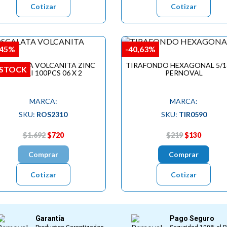
Cotizar
Cotizar
,45%
-40,63%
SCALATA VOLCANITA ZINC
TIRAFONDO HEXAGONAL 5/16
 STOCK
H.CORRI 100PCS 06 X 2
PERNOVAL
MARCA:
MARCA:
SKU:
ROS2310
SKU:
TIR0590
$1.692
$720
$219
$130
Comprar
Comprar
Cotizar
Cotizar
Garantía
Pago Seguro