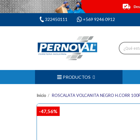
322450111
+569 9246 0912
PRODUCTOS
Inicio
ROSCALATA VOLCANITA NEGRO H.CORR 100PC
-47,56%