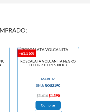
OMPRADO:
-61,56%
INC
ROSCALATA VOLCANITA NEGRO
4
H.CORR 100PCS 08 X 3
MARCA:
SKU:
ROS2190
$3.616
$1.390
Comprar