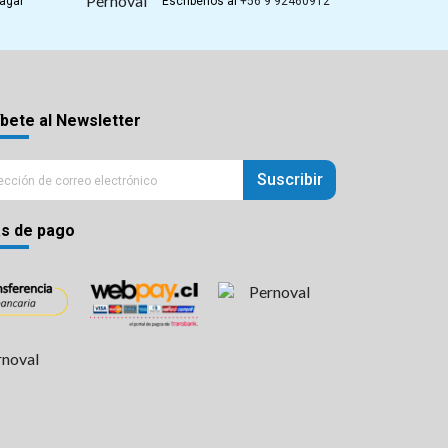
Pagar
Escríbenos al
+56 9 92460912
bete al Newsletter
Suscribir
s de pago