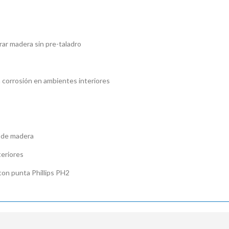

rar madera sin pre-taladro
la corrosión en ambientes interiores
s de madera
teriores
 con punta Phillips PH2