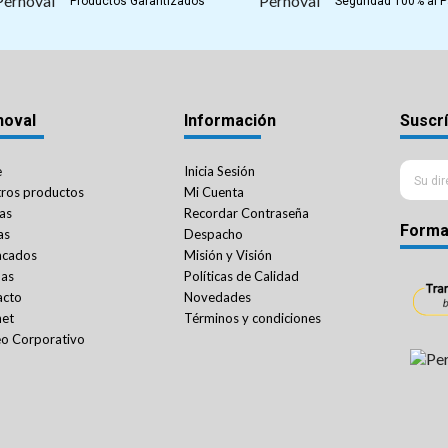
Productos Garantizados
Seguridad 100% al 
noval
Información
Suscrí
e
Inicia Sesión
ros productos
Mi Cuenta
as
Recordar Contraseña
Forma
as
Despacho
acados
Misión y Visión
das
Políticas de Calidad
acto
Novedades
net
Términos y condiciones
o Corporativo