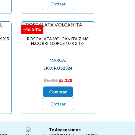
Cotizar
-46,54%
 X 5
ROSCALATA VOLCANITA ZINC
H.CORRI 100PCS 10 X 3 1/2
MARCA:
SKU:
ROS2324
$5.836
$3.120
Comprar
Cotizar
Te Asesoramos