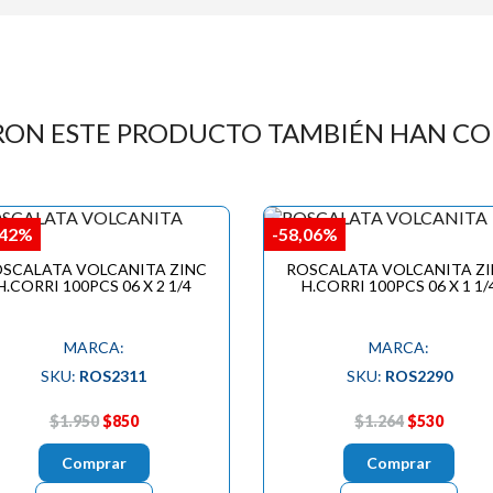
RON ESTE PRODUCTO TAMBIÉN HAN C
,42%
-58,06%
SCALATA VOLCANITA ZINC
ROSCALATA VOLCANITA Z
H.CORRI 100PCS 06 X 2 1/4
H.CORRI 100PCS 06 X 1 1/
MARCA:
MARCA:
SKU:
ROS2311
SKU:
ROS2290
$1.950
$850
$1.264
$530
Comprar
Comprar