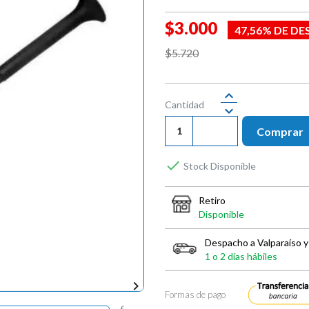
$3.000
47,56% DE D
$5.720
Cantidad
Comprar

Stock Disponible
Retiro
Disponible
Despacho a Valparaíso y
1 o 2 días hábiles

Formas de pago