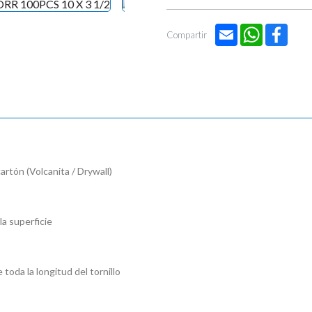
Email
WhatsApp
Face
Compartir
cartón (Volcanita / Drywall)
la superficie
toda la longitud del tornillo