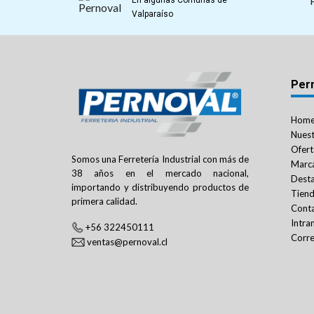
En algunas Comunas de
Valparaíso
Per
Hom
Nuest
Ofert
Somos una Ferretería Industrial con más de
Marc
38 años en el mercado nacional,
Dest
importando y distribuyendo productos de
Tien
primera calidad.
Cont
Intra
+56 322450111
Corre
ventas@pernoval.cl