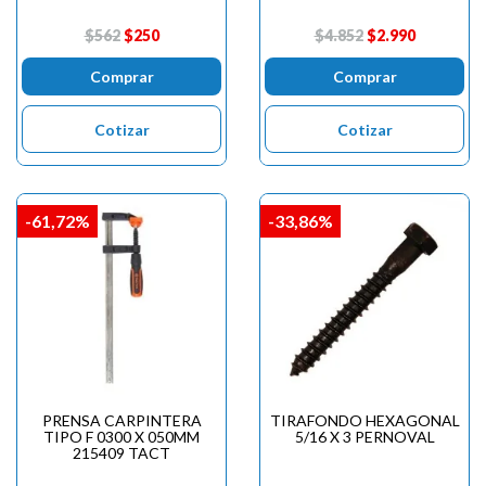

$562
$250
$4.852
$2.990
Comprar
Comprar
Cotizar
Cotizar
-61,72%
-33,86%
PRENSA CARPINTERA
TIRAFONDO HEXAGONAL
TIPO F 0300 X 050MM
5/16 X 3 PERNOVAL
215409 TACT