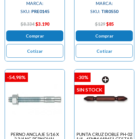
MARCA:
MARCA:
SKU:
PRE0145
SKU:
TIR0550
$8.334
$3.190
$129
$85
Comprar
Comprar
Cotizar
Cotizar
-54,98%
-30%
SIN STOCK
PERNO ANCLAJE 5/16 X
PUNTA CRUZ DOBLE PH-02
2.3/4 NC PERNOVAL
1/4 - 65MM 448651 GESTAR