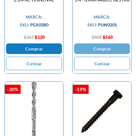
MARCA:
MARCA:
SKU:
PEA0380
SKU:
PUN0201
$267
$120
$800
$560
Comprar
Comprar
Cotizar
Cotizar
-30%
-19%