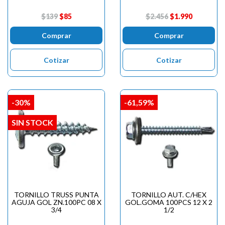

$139
$85
$2.456
$1.990
Comprar
Comprar
Cotizar
Cotizar
-30%
-61,59%
SIN STOCK
TORNILLO TRUSS PUNTA
TORNILLO AUT. C/HEX
AGUJA GOL ZN.100PC 08 X
GOL.GOMA 100PCS 12 X 2
3/4
1/2