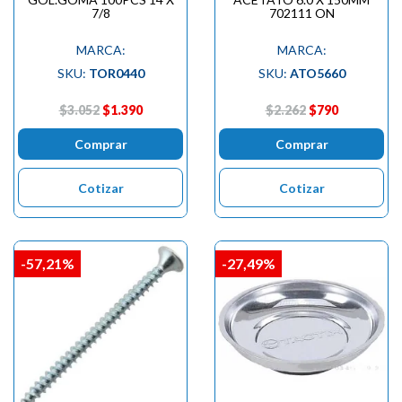
7/8
702111 ON
MARCA:
MARCA:
SKU:
TOR0440
SKU:
ATO5660
$3.052
$1.390
$2.262
$790
Comprar
Comprar
Cotizar
Cotizar
-57,21%
-27,49%