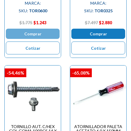
MARCA:
MARCA:
SKU:
TOR0600
SKU:
TOR0325
$1.775
$1.243
$7.497
$2.880
Comprar
Comprar
Cotizar
Cotizar
-54,46%
-65,08%
TORNILLO AUT. C/HEX
ATORNILLADOR PALETA
GOL.GOMA 100PCS 14 X
ACETATO 6.0 X 150MM