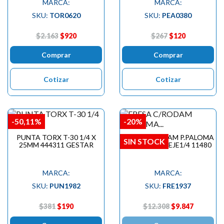
MARCA:
MARCA:
SKU:
TOR0620
SKU:
PEA0380
$2.163
$920
$267
$120
Comprar
Comprar
Cotizar
Cotizar
-50,11%
-20%
PUNTA TORX T-30 1/4 X
FRESA C/RODAM P.PALOMA
SIN STOCK
25MM 444311 GESTAR
1.3/8 X 11/16 EJE1/4 11480
MARCA:
MARCA:
SKU:
PUN1982
SKU:
FRE1937
$381
$190
$12.308
$9.847