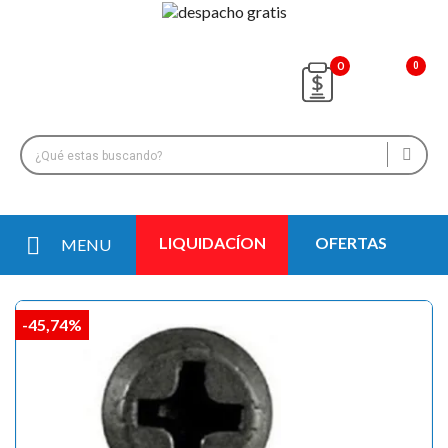
0
LIQUIDACÍON
OFERTAS
MENU
-45,74%