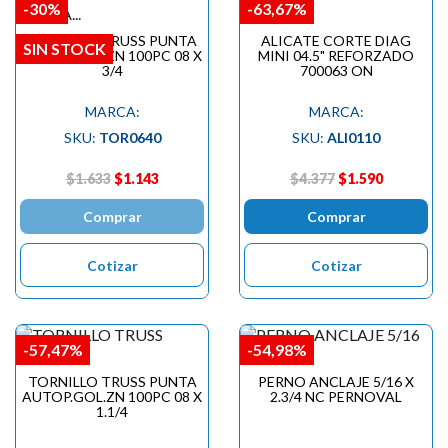
-30%
-63,67%
TORNILLO TRUSS PUNTA
ALICATE CORTE DIAG
SIN STOCK
AUTOP.GOL.ZN 100PC 08 X
MINI 04.5" REFORZADO
3/4
700063 ON
MARCA:
MARCA:
SKU:
TOR0640
SKU:
ALI0110
$1.633
$1.143
$4.377
$1.590
Comprar
Comprar
Cotizar
Cotizar
-57,47%
-54,98%
TORNILLO TRUSS PUNTA
PERNO ANCLAJE 5/16 X
AUTOP.GOL.ZN 100PC 08 X
2.3/4 NC PERNOVAL
1.1/4