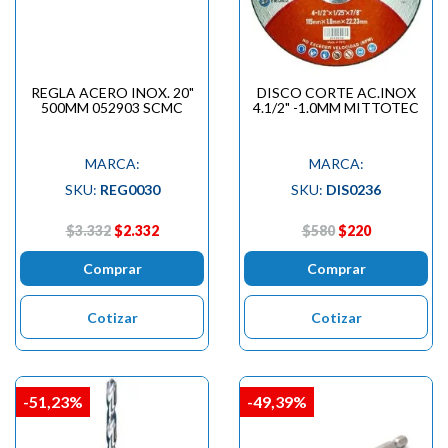
REGLA ACERO INOX. 20"
DISCO CORTE AC.INOX
500MM 052903 SCMC
4.1/2" -1.0MM MITTOTEC
MARCA:
MARCA:
SKU:
REG0030
SKU:
DIS0236
$3.332
$2.332
$580
$220
Comprar
Comprar
Cotizar
Cotizar
-51,23%
-49,39%