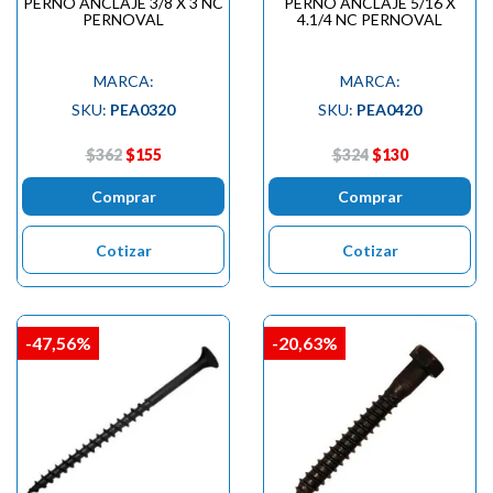
PERNO ANCLAJE 3/8 X 3 NC
PERNO ANCLAJE 5/16 X
PERNOVAL
4.1/4 NC PERNOVAL
MARCA:
MARCA:
SKU:
PEA0320
SKU:
PEA0420
$362
$155
$324
$130
Comprar
Comprar
Cotizar
Cotizar
-47,56%
-20,63%