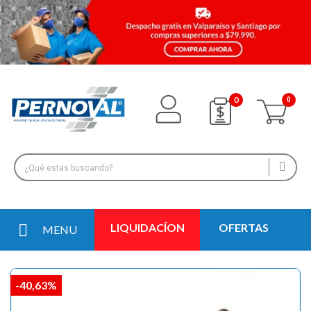
0
LIQUIDACÍON
OFERTAS
MENU
-40,63%