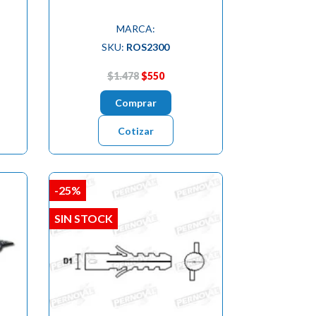
MARCA:
SKU:
ROS2300
$1.478
$550
Comprar
Cotizar
-25%
SIN STOCK