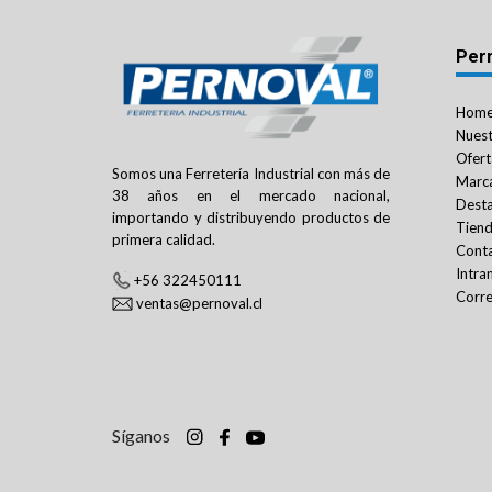
Per
Hom
Nuest
Ofert
Somos una Ferretería Industrial con más de
Marc
38 años en el mercado nacional,
Dest
importando y distribuyendo productos de
Tien
primera calidad.
Cont
Intra
+56 322450111
Corre
ventas@pernoval.cl
Síganos