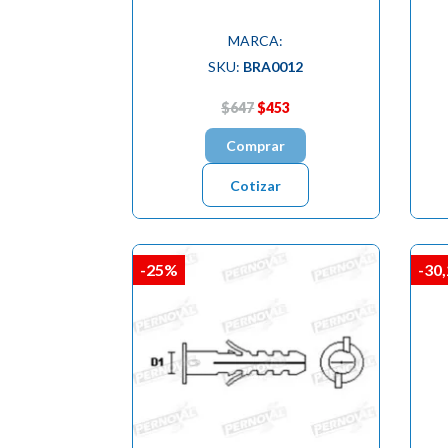
MARCA:
SKU:
BRA0012
$647
$453
Comprar
Cotizar
-25%
-30