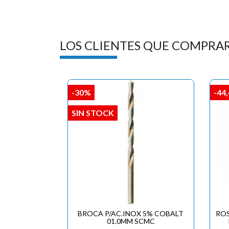
LOS CLIENTES QUE COMPRA
-30%
-44
SIN STOCK
BROCA P/AC.INOX 5% COBALT
RO
01.0MM SCMC