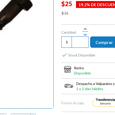
$25
19,2% DE DESCUE
$31
Cantidad
Comprar

Stock Disponible
Retiro
Disponible
Despacho a Valparaíso y
1 o 2 días hábiles
Formas de pago