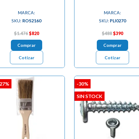
MARCA:
MARCA:
SKU:
ROS2160
SKU:
PLI0270
$1.476
$820
$488
$390
Comprar
Comprar
Cotizar
Cotizar
,27%
-30%
SIN STOCK