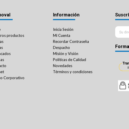
noval
Información
Suscrí
e
Inicia Sesión
ros productos
Mi Cuenta
as
Recordar Contraseña
Forma
as
Despacho
acados
Misión y Visión
das
Políticas de Calidad
acto
Novedades
net
Términos y condiciones
o Corporativo