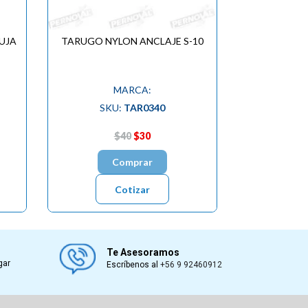
UJA
TARUGO NYLON ANCLAJE S-10
MARCA:
SKU:
TAR0340
$40
$30
Comprar
Cotizar
Te Asesoramos
gar
Escríbenos al
+56 9 92460912