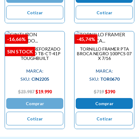
Cotizar
Cotizar
-16,66%
-45,74%
CINTURON REFORZADO
TORNILLO FRAMER PTA
SIN STOCK
ACOLCHADO TB-CT-41P
BROCA NEGRO 100PCS 07
TOUGHBUILT
X 7/16
MARCA:
MARCA:
SKU:
CIN2205
SKU:
TOR0670
$23.987
$19.990
$719
$390
Comprar
Comprar
Cotizar
Cotizar