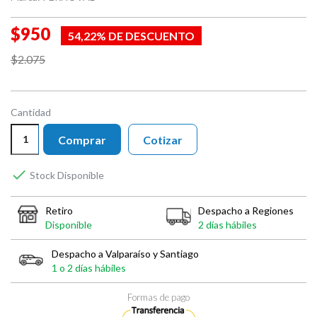
$950
54,22% DE DESCUENTO
$2.075
Cantidad
Comprar
Cotizar

Stock Disponible
Retiro
Despacho a Regiones
Disponible
2 días hábiles
Despacho a Valparaíso y Santiago
1 o 2 días hábiles
Formas de pago