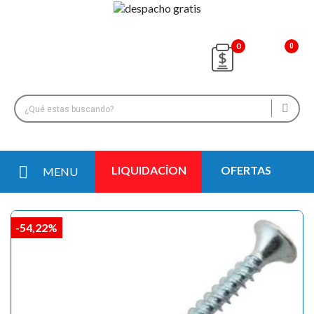
0
LIQUIDACÍON
OFERTAS
MENU
-54,22%