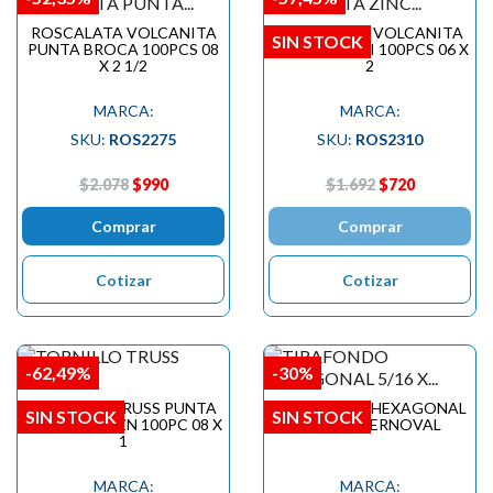

ROSCALATA VOLCANITA
ROSCALATA VOLCANITA
SIN STOCK
PUNTA BROCA 100PCS 08
ZINC H.CORRI 100PCS 06 X
X 2 1/2
2
MARCA:
MARCA:
SKU:
ROS2275
SKU:
ROS2310
$2.078
$990
$1.692
$720
Comprar
Comprar
Cotizar
Cotizar
-62,49%
-30%
TORNILLO TRUSS PUNTA
TIRAFONDO HEXAGONAL
SIN STOCK
SIN STOCK
AUTOP.GOL.ZN 100PC 08 X
5/16 X 4 PERNOVAL
1
MARCA:
MARCA: