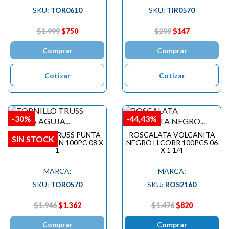
SKU:
TOR0610
SKU:
TIR0570
$1.999
$750
$209
$147
Comprar
Comprar
Cotizar
Cotizar
-30%
-44,43%
TORNILLO TRUSS PUNTA
ROSCALATA VOLCANITA
SIN STOCK
AGUJA GOL ZN 100PC 08 X
NEGRO H.CORR 100PCS 06
1
X 1 1/4
MARCA:
MARCA:
SKU:
TOR0570
SKU:
ROS2160
$1.946
$1.362
$1.476
$820
Comprar
Comprar