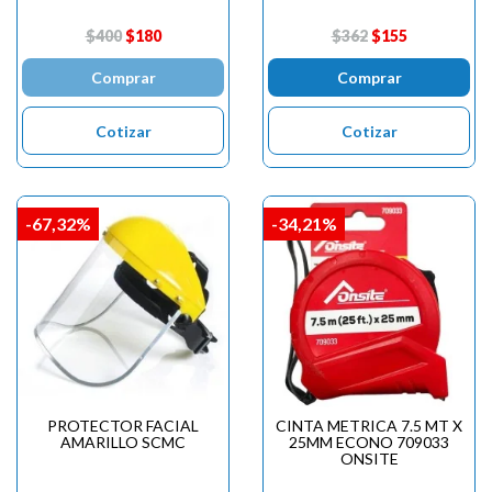
$400
$180
$362
$155
Comprar
Comprar
Cotizar
Cotizar
-67,32%
-34,21%
PROTECTOR FACIAL
CINTA METRICA 7.5 MT X
AMARILLO SCMC
25MM ECONO 709033
ONSITE