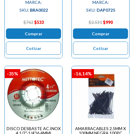
MARCA:
MARCA:
SKU:
BRA0022
SKU:
DAP0725
$762
$533
$2.531
$990
Comprar
Comprar
Cotizar
Cotizar
-35%
-16,14%
DISCO DESBASTE AC.INOX
AMARRACABLES 2.5MM X
4.1/2"-1/4"(6.4MM)
100MM NEGRA 100PC