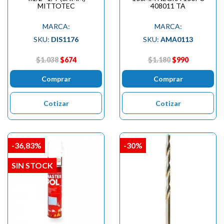
MITTOTEC
408011 TA
MARCA:
MARCA:
SKU:
DIS1176
SKU:
AMA0113
$1.038
$674
$1.180
$990
Comprar
Comprar
Cotizar
Cotizar
-36,83%
-30%
SIN STOCK