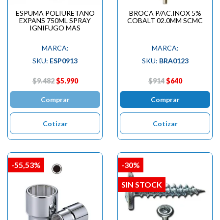
ESPUMA POLIURETANO
BROCA P/AC.INOX 5%
EXPANS 750ML SPRAY
COBALT 02.0MM SCMC
IGNIFUGO MAS
MARCA:
MARCA:
SKU:
ESP0913
SKU:
BRA0123
$9.482
$5.990
$914
$640
Comprar
Comprar
Cotizar
Cotizar
-55,53%
-30%
SIN STOCK