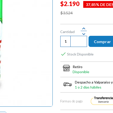
$2.190
37,85% DE D
$3.524
Cantidad
Comprar

Stock Disponible
Retiro
Disponible
Despacho a Valparaíso y
1 o 2 días hábiles
Formas de pago