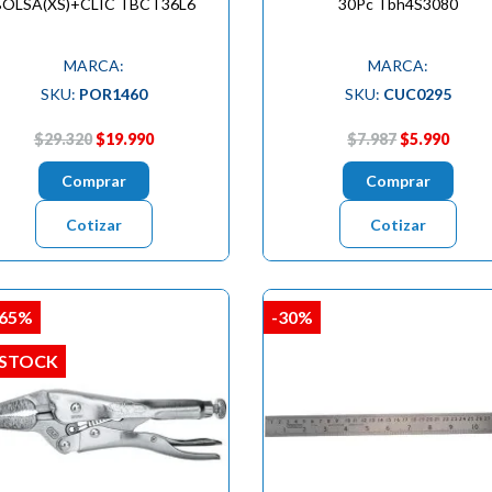
BOLSA(XS)+CLIC TBCT36L6
30Pc Tbh4S3080
MARCA:
MARCA:
SKU:
POR1460
SKU:
CUC0295
$29.320
$19.990
$7.987
$5.990
Comprar
Comprar
Cotizar
Cotizar
,65%
-30%
 STOCK