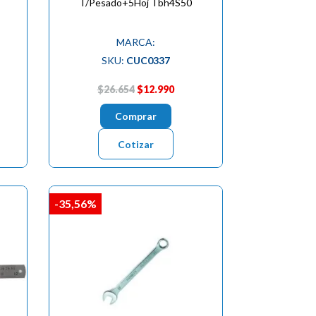
T/Pesado+5Hoj Tbh4S50
MARCA:
SKU:
CUC0337
$26.654
$12.990
Comprar
Cotizar
-35,56%