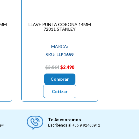
0MM
LLAVE PUNTA CORONA 14MM
72811 STANLEY
MARCA:
SKU:
LLP1659
$3.864
$2.490
Comprar
Cotizar
Te Asesoramos
gar
Escríbenos al
+56 9 92460912