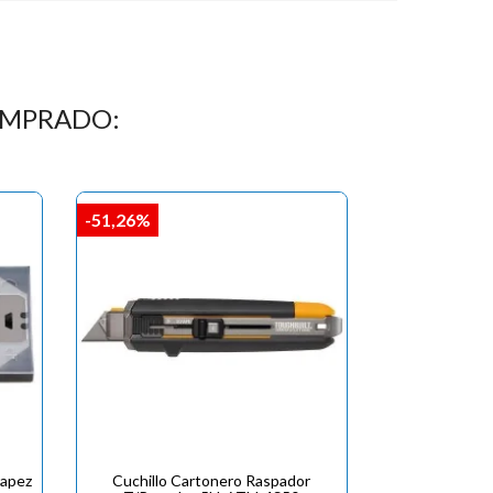
OMPRADO:
-51,26%
rapez
Cuchillo Cartonero Raspador