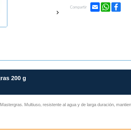
Email
WhatsApp
Face
Compartir

ras 200 g
Mastergras. Multiuso, resistente al agua y de larga duración, manti