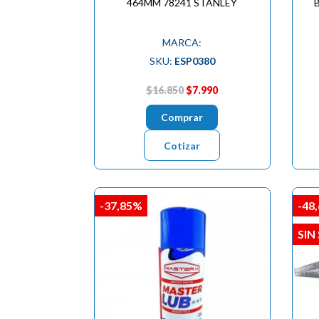
464MM 78241 STANLEY
MARCA:
SKU:
ESP0380
$16.850
$7.990
Comprar
Cotizar
-37,85%
-48
SIN