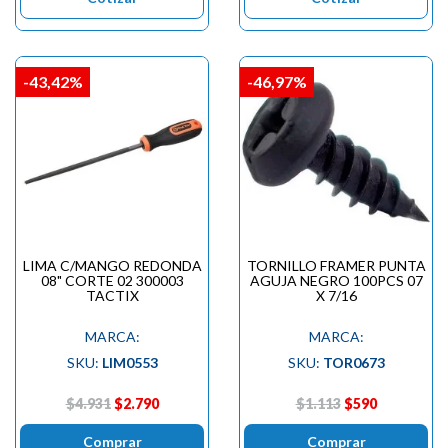
-43,42%
-46,97%
LIMA C/MANGO REDONDA
TORNILLO FRAMER PUNTA
08" CORTE 02 300003
AGUJA NEGRO 100PCS 07
TACTIX
X 7/16
MARCA:
MARCA:
SKU:
LIM0553
SKU:
TOR0673
$4.931
$2.790
$1.113
$590
Comprar
Comprar