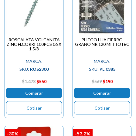
ROSCALATA VOLCANITA
PLIEGO LIJA FIERRO
ZINC H.CORRI 100PCS 06 X
GRANO NR 120 MITTOTEC
1 5/8
MARCA:
MARCA:
SKU:
ROS2300
SKU:
PLI0385
$1.478
$550
$569
$190
Comprar
Comprar
Cotizar
Cotizar
-30%
-53,2%