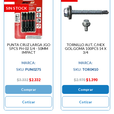
SIN STOCK
PUNTA CRUZ LARGA JGO
TORNILLO AUT. C/HEX
5PCS PH-02 1/4 - 50MM
GOL.GOMA 100PCS 14 X
IMPACT
3/4
MARCA:
MARCA:
SKU:
PUN0275
SKU:
TOR0410
$3.332
$2.332
$2.970
$1.390
Comprar
Comprar
Cotizar
Cotizar