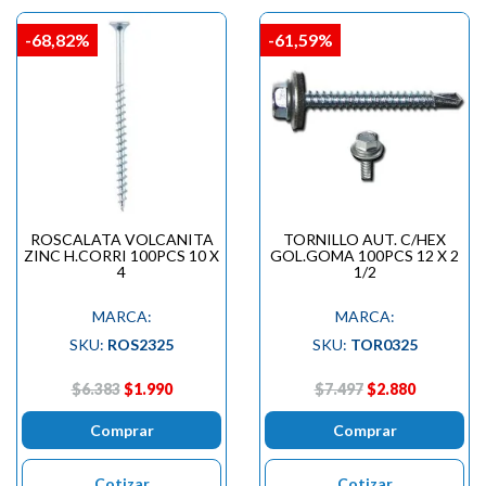
-68,82%
-61,59%
ROSCALATA VOLCANITA
TORNILLO AUT. C/HEX
ZINC H.CORRI 100PCS 10 X
GOL.GOMA 100PCS 12 X 2
4
1/2
MARCA:
MARCA:
SKU:
ROS2325
SKU:
TOR0325
$6.383
$1.990
$7.497
$2.880
Comprar
Comprar
Cotizar
Cotizar