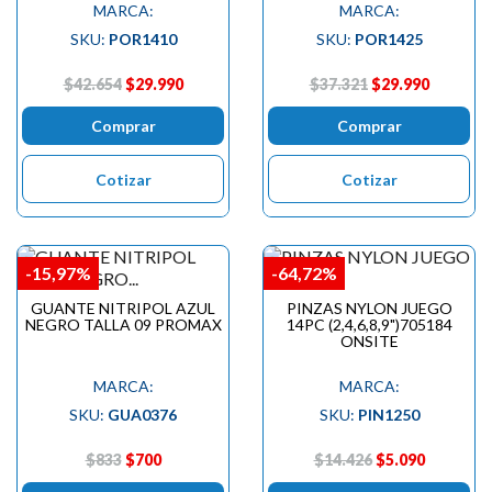
MARCA:
MARCA:
SKU:
POR1410
SKU:
POR1425
$42.654
$29.990
$37.321
$29.990
Comprar
Comprar
Cotizar
Cotizar
-15,97%
-64,72%
GUANTE NITRIPOL AZUL
PINZAS NYLON JUEGO
NEGRO TALLA 09 PROMAX
14PC (2,4,6,8,9")705184
ONSITE
MARCA:
MARCA:
SKU:
GUA0376
SKU:
PIN1250
$833
$700
$14.426
$5.090