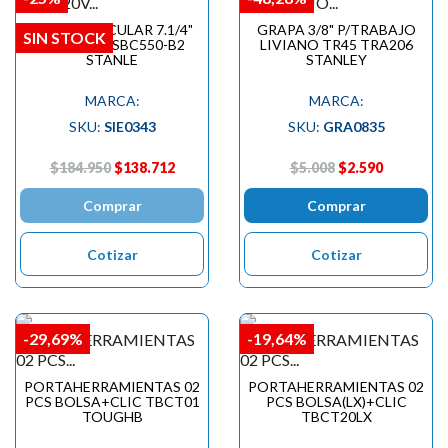
SIERRA CIRCULAR 7.1/4"
GRAPA 3/8" P/TRABAJO
SIN STOCK
20V S/BAT SBC550-B2
LIVIANO TR45 TRA206
STANLE
STANLEY
MARCA:
MARCA:
SKU:
SIE0343
SKU:
GRA0835
$184.950
$138.712
$5.008
$2.590
Comprar
Comprar
Cotizar
Cotizar
-29,69%
-19,64%
PORTAHERRAMIENTAS 02
PORTAHERRAMIENTAS 02
PCS BOLSA+CLIC TBCT01
PCS BOLSA(LX)+CLIC
TOUGHB
TBCT20LX