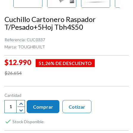
Cuchillo Cartonero Raspador
T/Pesado+5Hoj Tbh4S50
Referencia:
CUC0337
Marca:
TOUGHBUILT
$12.990
51,26% DE DESCUENTO
$26.654
Cantidad
Comprar
Cotizar

Stock Disponible