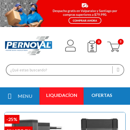
0
LIQUIDACÍON
OFERTAS
MENU
-25%