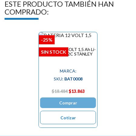
ESTE PRODUCTO TAMBIÉN HAN
COMPRADO:
-25%
BATERIA 12 VOLT 1,5 Ah Li-
SIN STOCK
Ion SB12S-B2C STANLEY
MARCA:
SKU:
BAT0008
$18.484
$13.863
Comprar
Cotizar