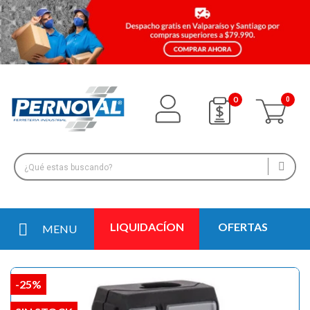
0
LIQUIDACÍON
OFERTAS
MENU
-25%