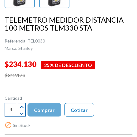
TELEMETRO MEDIDOR DISTANCIA
100 METROS TLM330 STA
Referencia:
TEL0030
Marca:
Stanley
$234.130
25% DE DESCUENTO
$312.173
Cantidad
Comprar
Cotizar

Sin Stock