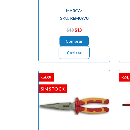
MARCA:
SKU:
REM0970
$18
$13
Comprar
Cotizar
-50%
-24
SIN STOCK