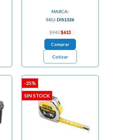
MARCA:
SKU:
DIS1326
$942
$613
Comprar
Cotizar
-25%
SIN STOCK