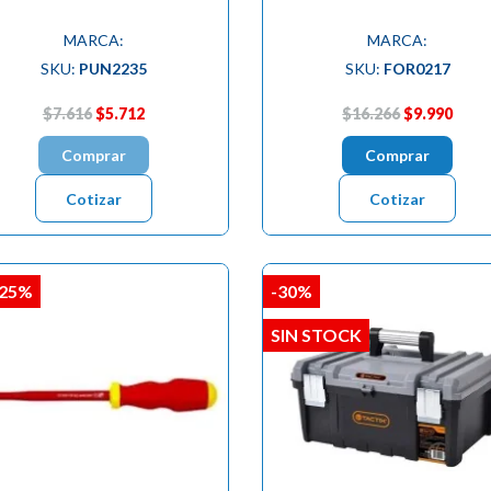
MARCA:
MARCA:
SKU:
PUN2235
SKU:
FOR0217
$7.616
$5.712
$16.266
$9.990
Comprar
Comprar
Cotizar
Cotizar
,25%
-30%
SIN STOCK