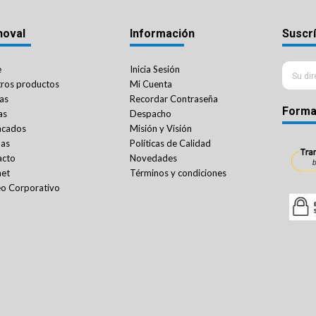
noval
Información
Suscrí
e
Inicia Sesión
ros productos
Mi Cuenta
as
Recordar Contraseña
Forma
as
Despacho
acados
Misión y Visión
das
Políticas de Calidad
acto
Novedades
net
Términos y condiciones
o Corporativo