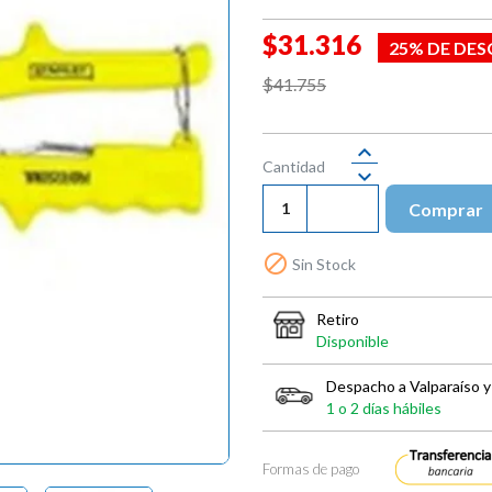
$31.316
25% DE DE
$41.755
Cantidad
Comprar

Sin Stock
Retiro
Disponible
Despacho a Valparaíso y
1 o 2 días hábiles
Formas de pago