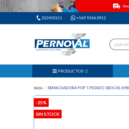
322450111
+569 9246 0912
PRODUCTOS
Inicio
REMACHADORA POP T.PESADO 3BOCAS 6980
-25%
SIN STOCK