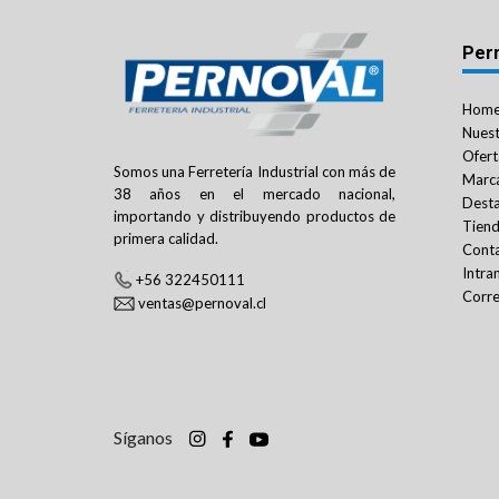
Per
Hom
Nuest
Ofert
Somos una Ferretería Industrial con más de
Marc
38 años en el mercado nacional,
Dest
importando y distribuyendo productos de
Tien
primera calidad.
Cont
Intra
+56 322450111
Corre
ventas@pernoval.cl
Síganos