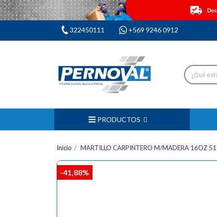
322450111
+569 9246 0912
PRODUCTOS
Inicio
MARTILLO CARPINTERO M/MADERA 16OZ 51
-41,88%