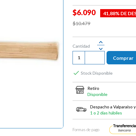
$6.090
41,88% DE D
$10.479
Cantidad
Comprar

Stock Disponible
Retiro
Disponible
Despacho a Valparaíso y
1 o 2 días hábiles
Formas de pago