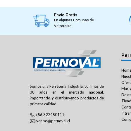
Envío Gratis
En algunas Comunas de
Valparaíso
Per
Hom
Nuest
Ofert
Somos una Ferretería Industrial con más de
Marc
38 años en el mercado nacional,
Dest
importando y distribuyendo productos de
Tien
primera calidad.
Cont
Intra
+56 322450111
Corre
ventas@pernoval.cl