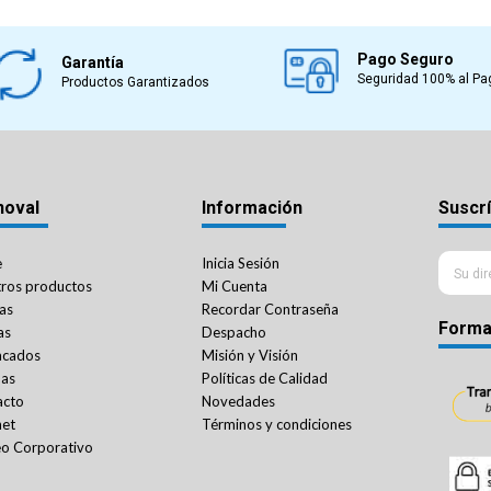
Pago Seguro
Garantía
Seguridad 100% al Pa
Productos Garantizados
noval
Información
Suscrí
e
Inicia Sesión
ros productos
Mi Cuenta
as
Recordar Contraseña
Forma
as
Despacho
acados
Misión y Visión
das
Políticas de Calidad
acto
Novedades
net
Términos y condiciones
o Corporativo