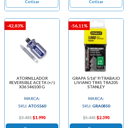
Cotizar
Cotizar
-42,83%
-56,11%
ATORNILLADOR
GRAPA 5/16" P/TRABAJO
REVERSIBLE ACETA (+/-)
LIVIANO TR45 TRA205
X36 546100 G
STANLEY
MARCA:
MARCA:
SKU:
ATO5560
SKU:
GRA0850
$3.481
$1.990
$5.445
$2.390