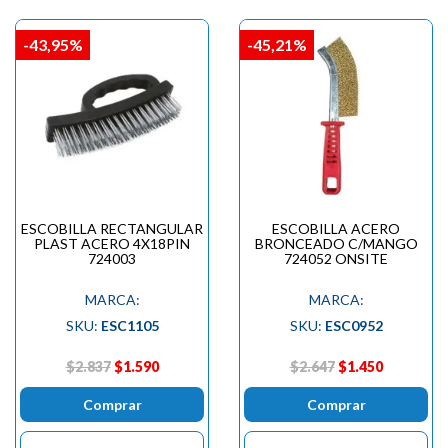
-43,95%
-45,21%
ESCOBILLA RECTANGULAR
ESCOBILLA ACERO
PLAST ACERO 4X18PIN
BRONCEADO C/MANGO
724003
724052 ONSITE
MARCA:
MARCA:
SKU:
ESC1105
SKU:
ESC0952
$2.837
$1.590
$2.647
$1.450
Comprar
Comprar