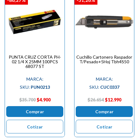
PUNTA CRUZ CORTA PH-
Cuchillo Cartonero Raspador
02 1/4 X 25MM 100PCS
T/Pesado+5Hoj Tbh4S50
68077 ST
MARCA:
MARCA:
SKU:
PUN0213
SKU:
CUC0337
$35.700
$4.900
$26.654
$12.990
Comprar
Comprar
Cotizar
Cotizar