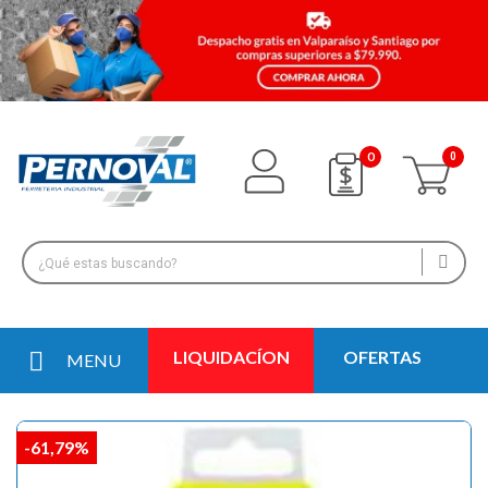
0
LIQUIDACÍON
OFERTAS
MENU
-61,79%