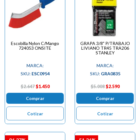
Escobilla Nylon C/Mango
GRAPA 3/8" P/TRABAJO
724053 ONSITE
LIVIANO TR45 TRA206
STANLEY
MARCA:
MARCA:
SKU:
ESC0954
SKU:
GRA0835
$2.647
$1.450
$5.008
$2.590
Comprar
Comprar
Cotizar
Cotizar
-86,27%
-51,26%