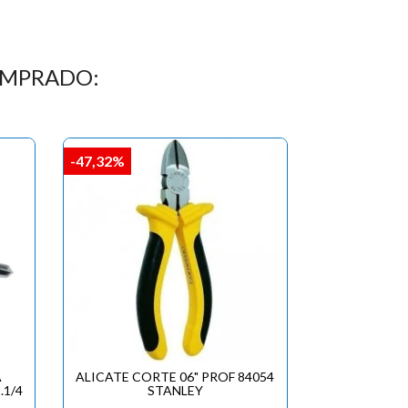
OMPRADO:
-47,32%
A
ALICATE CORTE 06" PROF 84054
.1/4
STANLEY