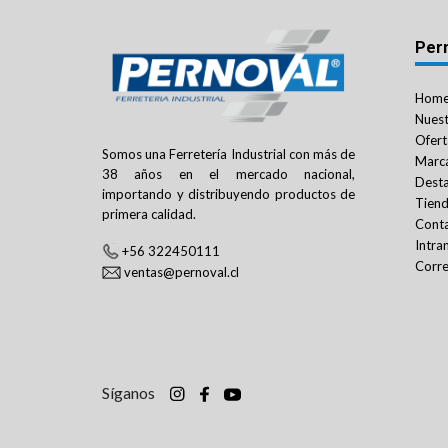
Per
Hom
Nuest
Ofert
Somos una Ferretería Industrial con más de
Marc
38 años en el mercado nacional,
Dest
importando y distribuyendo productos de
Tien
primera calidad.
Cont
Intra
+56 322450111
Corre
ventas@pernoval.cl
Síganos