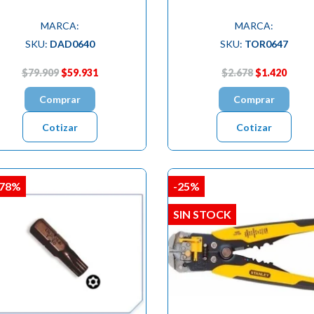
MARCA:
MARCA:
SKU:
DAD0640
SKU:
TOR0647
$79.909
$59.931
$2.678
$1.420
Comprar
Comprar
Cotizar
Cotizar
,78%
-25%
SIN STOCK