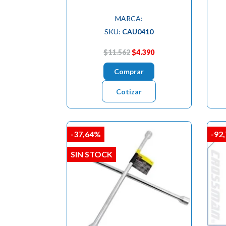
MARCA:
SKU:
CAU0410
$11.562
$4.390
Comprar
Cotizar
-37,64%
-92
SIN STOCK