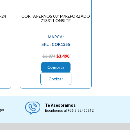
-24
CORTAPERNOS 08" M/REFORZADO
713311 ONSITE
MARCA:
SKU:
COR1355
$6.074
$3.490
Comprar
Cotizar
Te Asesoramos
gar
Escríbenos al
+56 9 92460912