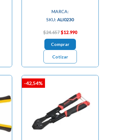
MARCA:
SKU:
ALI0230
$24.657
$12.990
Comprar
Cotizar
-42,54%