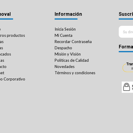
noval
Información
Suscrí
e
Inicia Sesión
ros productos
Mi Cuenta
as
Recordar Contraseña
Forma
as
Despacho
acados
Misión y Visión
das
Políticas de Calidad
acto
Novedades
net
Términos y condiciones
o Corporativo