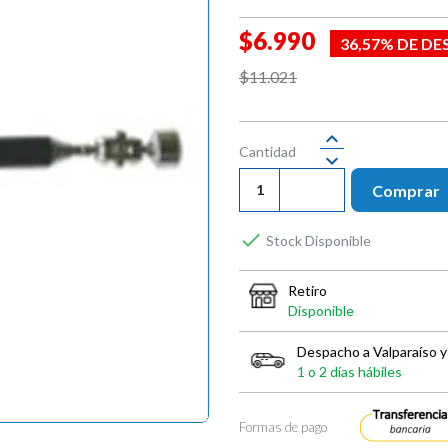
$6.990
36,57% DE D
$11.021
Cantidad
Comprar

Stock Disponible
Retiro
Disponible
Despacho a Valparaíso y
1 o 2 días hábiles
Formas de pago