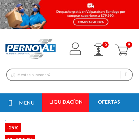
0
LIQUIDACÍON
OFERTAS
MENU
-25%